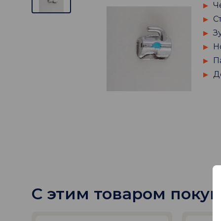
Ч
С
З
Н
П
Д
С этим товаром поку