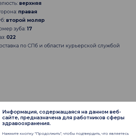
елюсть:
верхняя
торона:
правая
уб:
второй моляр
омер зуба:
17
аз:
022
оставка по СПб и области курьерской службой
Информация, содержащаяся на данном веб-
пают
сайте, предназначена для работников сферы
здравоохранения.
Нажмите кнопку "Продолжить", чтобы подтвердить, что являетесь