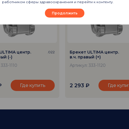
работником сферы здравоохранения и перейти к контенту.
Продолжить
ULTIMA центр.
Брекет ULTIMA центр.
.022
вый (-)
в.ч. правый (+)
 333-1110
Артикул: 333-1120
₽
2 293
₽
Где купить
Где купи