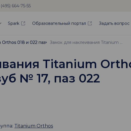
 (495) 664-75-55
Spark
Образовательный портал
Задать вопрос
m Orthos 018 и 022 паз
m Orthos 018 и 022 паз
Замок для наклеивания Titanium Orthos, верхняя челюсть справа, зуб № 17, паз 022
вания Titanium Orth
уб № 17, паз 022
руппа:
Titanium Orthos