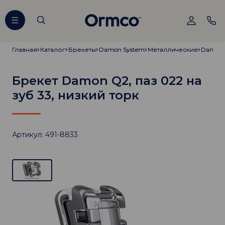
Главная
Главная
Каталог
Каталог
Брекеты
Брекеты
Damon System
Damon System
Металлические
Металлические
Damon
Damon
Брекет Damon Q2, паз 022 на
зуб 33, низкий торк
Артикул: 491-8833