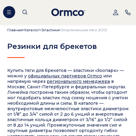
Главная
Главная
Каталог
Каталог
Эластики
Эластики
Эластические тяги ZOO
Резинки для брекетов
Купить тяги для брекетов — эластики «Зоопарк» —
можно у
официальных партнеров Ormco
или
напрямую через
регионального менеджера
в
Москве, Санкт-Петербурге и федеральных округах.
Линейка построена таким образом, чтобы ортодонт
мог подобрать эластик под схему ношения с учетом
необходимой длины и силы. В каталоге —
внутриротовые межчелюстные эластики диаметром
от 1/8” до 3/4” силой от 2 до 6 унций и внеротовые
эластичные кольца диаметром от 3/16” до 1/2” силой
от 8 до 14 унций. Промежуточные значения сил и
крупные диаметры позволяют ортодонту гибко