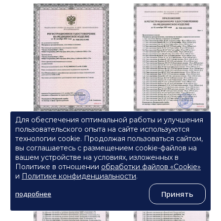
Для обеспечения оптимальной работы и улучшения
пользовательского опыта на сайте используются
технологии cookie. Продолжая пользоваться сайтом,
вы соглашаетесь с размещением cookie-файлов на
вашем устройстве на условиях, изложенных в
Политике в отношении
обработки файлов «Cookie»
и
Политике конфиденциальности
.
Принять
подробнее