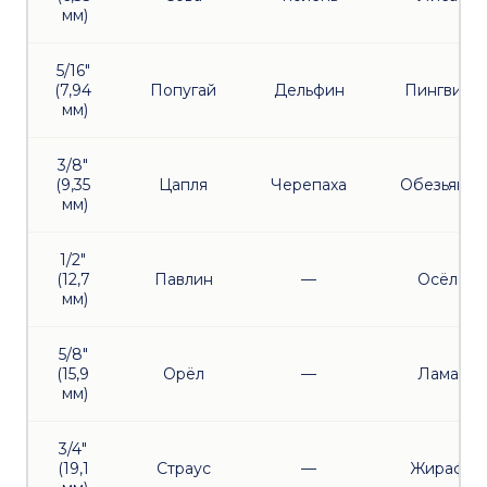
мм)
5/16" 
(7,94 
Попугай
Дельфин
Пингвин
мм)
3/8" 
(9,35 
Цапля
Черепаха
Обезьяна
мм)
1/2" 
(12,7 
Павлин
—
Осёл
мм)
5/8" 
(15,9 
Орёл
—
Лама
мм)
3/4" 
(19,1 
Страус
—
Жираф