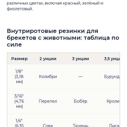
различных цветах, включая красный, зелёный и
фиолетовый.
Внутриротовые резинки для
брекетов с животными: таблица по
силе
Размер
2 унции
3 унции
3,5 унции
1/8" 
(3,18 
Колибри
—
Бурундук
мм)
3/16" 
(4,76 
Перепел
Бобёр
Кролик
мм)
1/4" 
(6,35 
Сова
Тюлень
Лиса