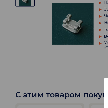
П
З
Ч
Н
Т
В
У
(
С этим товаром поку