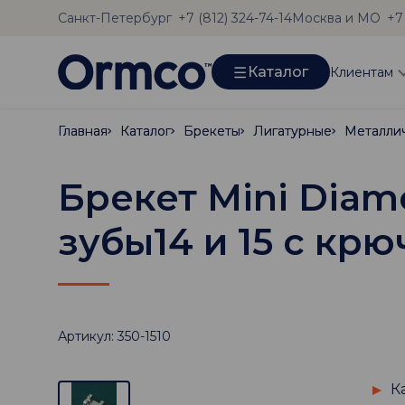
Санкт-Петербург
Москва и МО
+7 (812) 324-74-14
+7
Каталог
Клиентам
Главная
Главная
Каталог
Каталог
Брекеты
Брекеты
Лигатурные
Лигатурные
Металли
Металли
Брекет Mini Diam
зубы14 и 15 с кр
Артикул: 350-1510
К