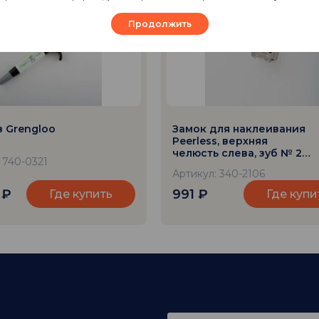
Продолжить
 Grengloo
Замок для наклеивания
Peerless, верхняя
челюсть слева, зуб № 26,
 740-0321
паз 018
Артикул: 340-2106
7
₽
991
₽
Где купить
Где купи