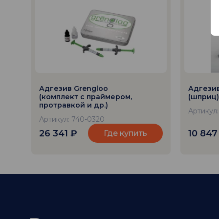
Адгезив Grengloo
Адгезив
(комплект с праймером,
(шприц)
протравкой и др.)
Артикул:
Артикул: 740-0320
26 341
₽
10 84
Где купить