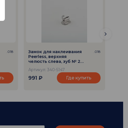
Замок для наклеивания
Замо
.018
.018
Peerless, верхняя
Peerl
челюсть слева, зуб № 27,
челюс
паз 018
16, па
Артикул: 340-5147
Артик
991
₽
991
ть
Где купить