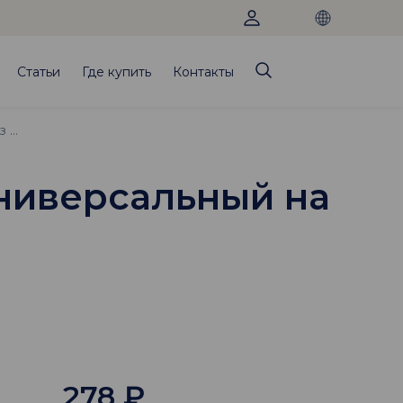
Статьи
Где купить
Контакты
Брекет Mini Diamond (Roth), паз 018, универсальный на зубы14 и 15 с крючком
 универсальный на
278
₽