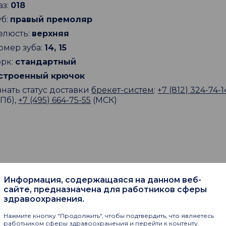
аз:
018
уб:
правый премоляр
елюсть:
верхняя
омер зуба:
14, 15
орк:
стандартный
строенный крючок
знать статус доставки
брекет-систем
:
+7 (812) 324-74-1
СПб),
+7 (495) 664-75-55
(МСК)
Информация, содержащаяся на данном веб-
сайте, предназначена для работников сферы
пают
здравоохранения.
Нажмите кнопку "Продолжить", чтобы подтвердить, что являетесь
работником сферы здравоохранения и перейти к контенту.