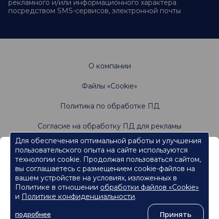
рекламного и/или информационного характера
посредством SMS-сервисов, электронной почты
О компании
Файлы «Cookie»
Политика по обработке ПД
Согласие на обработку ПД для рекламы
Для обеспечения оптимальной работы и улучшения
пользовательского опыта на сайте используются
Информация, содержащаяся на данном веб-
Не является офертой. Имеются противопоказания.
технологии cookie. Продолжая пользоваться сайтом,
Проконсультируйтесь со специалистами
сайте, предназначена для работников
вы соглашаетесь с размещением cookie-файлов на
сферы здравоохранения.
вашем устройстве на условиях, изложенных в
Политике в отношении
обработки файлов «Cookie»
Нажмите кнопку "Продолжить", чтобы подтвердить, что
являетесь работником сферы здравоохранения и перейти к
и
Политике конфиденциальности
.
контенту.
©
ООО «Ормко»
, 2026
Принять
подробнее