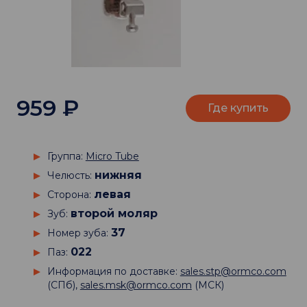
959
₽
Где купить
Группа:
Micro Tube
нижняя
Челюсть:
левая
Сторона:
второй моляр
Зуб:
37
Номер зуба:
022
Паз:
Информация по доставке:
sales.stp@ormco.com
(СПб),
sales.msk@ormco.com
(МСК)