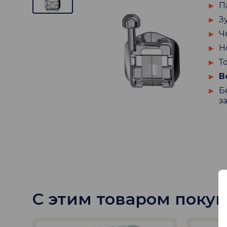
П
З
Ч
Н
Т
В
Б
з
С этим товаром поку