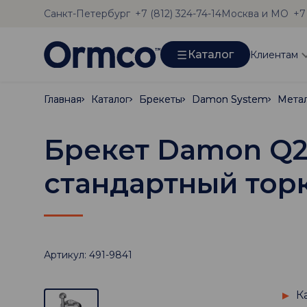
Санкт-Петербург
Москва и МО
+7 (812) 324-74-14
+7
Каталог
Клиентам
Главная
Главная
Каталог
Каталог
Брекеты
Брекеты
Damon System
Damon System
Мета
Мета
Брекет Damon Q2,
стандартный тор
Артикул: 491-9841
К