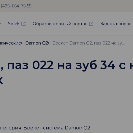
 (495) 664-75-55
Spark
Образовательный портал
Задать вопрос
ллические
ллические
Damon Q2
Damon Q2
Брекет Damon Q2, паз 022 на зуб 34 с крючком, стандартный торк
 паз 022 на зуб 34 с
к
атегория:
Брекет-система Damon Q2