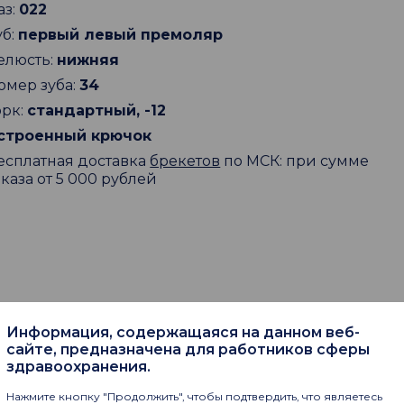
аз:
022
уб:
первый левый премоляр
елюсть:
нижняя
омер зуба:
34
орк:
стандартный, -12
строенный крючок
есплатная доставка
брекетов
по МСК: при сумме
аказа от 5 000 рублей
Информация, содержащаяся на данном веб-
пают
сайте, предназначена для работников сферы
здравоохранения.
Нажмите кнопку "Продолжить", чтобы подтвердить, что являетесь