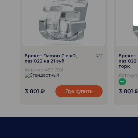
Брекет Damon Clear2,
Брекет 
.022
паз 022 на 21 зуб
паз 022 
торк
Артикул: 497-6561
Артикул:
3 801
₽
3 801
Где купить