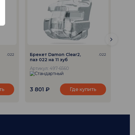
Брекет Damon Clear2,
Бреке
.022
.022
паз 022 на 11 зуб
паз 0
торк
Артикул: 497-6560
Артик
3 801
₽
3 80
ть
Где купить