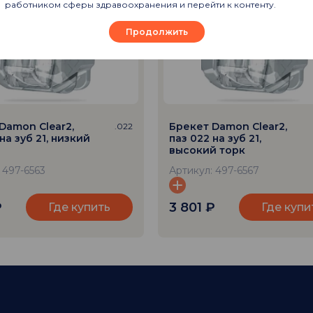
работником сферы здравоохранения и перейти к контенту.
Продолжить
Damon Clear2,
Брекет Damon Clear2,
.022
на зуб 21, низкий
паз 022 на зуб 21,
высокий торк
 497-6563
Артикул: 497-6567
₽
3 801
₽
Где купить
Где купи