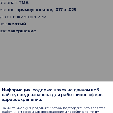
атериал:
TMA
ечение:
прямоугольное, .017 х .025
уга с низким трением
вет:
желтый
аза:
завершение
Информация, содержащаяся на данном веб-
сайте, предназначена для работников сферы
пают
здравоохранения.
Нажмите кнопку "Продолжить", чтобы подтвердить, что являетесь
работником сферы здравоохранения и перейти к контенту.