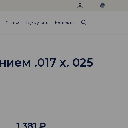
Статьи
Где купить
Контакты
ем .017 х. 025
1 381
₽