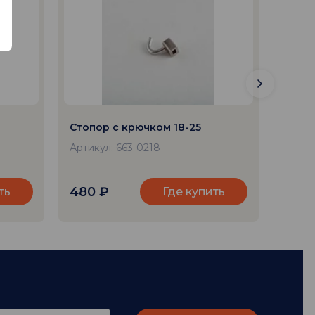
Стопор с крючком 18-25
Стопо
Артикул: 663-0218
Артик
480
₽
480
ть
Где купить