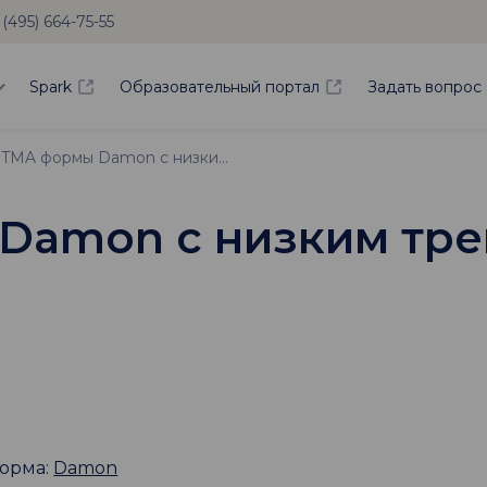
 (495) 664-75-55
Spark
Образовательный портал
Задать вопрос
Дуга TMA формы Damon с низким трением .017 х. 025 желтого цвета
amon с низким трени
орма:
Damon