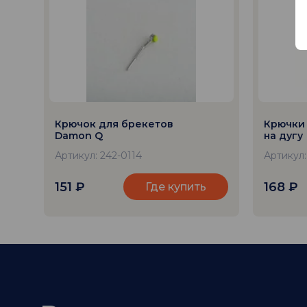
Крючок для брекетов
Крючки 
Damon Q
на дугу
Артикул: 242-0114
Артикул
151
₽
168
₽
Где купить