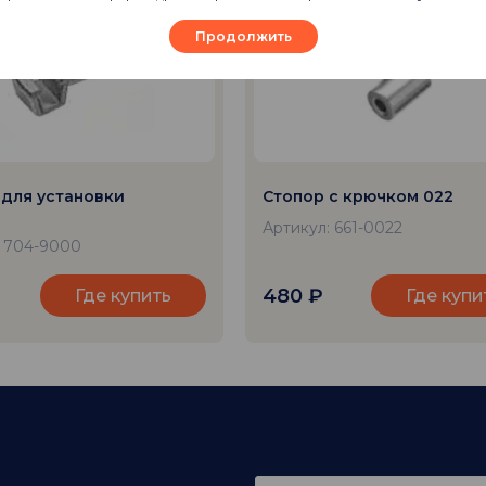
Продолжить
для установки
Стопор с крючком 022
Артикул: 661-0022
: 704-9000
480
₽
Где купить
Где купи