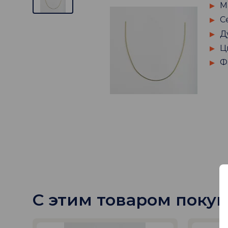
М
С
Д
Ц
Ф
С этим товаром поку