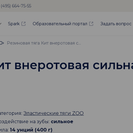
 (495) 664-75-55
Spark
Образовательный портал
Задать вопрос
OO
OO
Резиновая тяга Кит внеротовая сильная, диаметр 1/2"
ит внеротовая сильна
атегория:
Эластические тяги ZOO
оздействие на зубы:
сильное
ила:
14 унций (400 г)