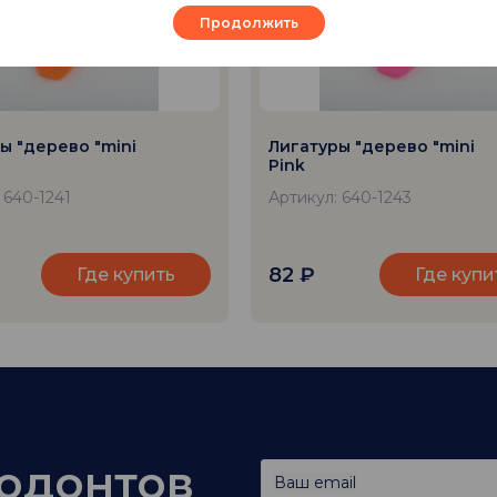
Продолжить
ы "дерево "mini
Лигатуры "дерево "mini
Pink
 640-1241
Артикул: 640-1243
82
₽
Где купить
Где купи
тодонтов
Ваш email