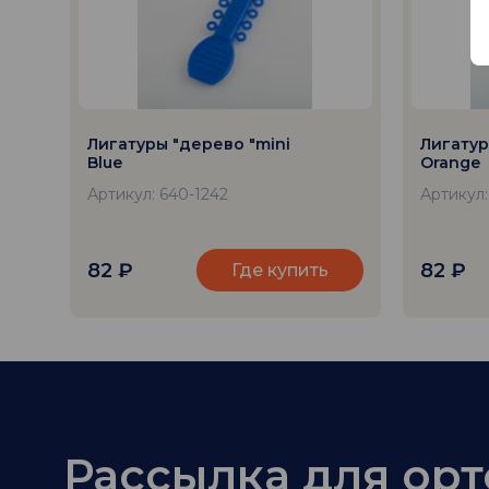
Лигатуры "дерево "mini
Лигатур
Blue
Orange
Артикул: 640-1242
Артикул:
82
₽
82
₽
Где купить
Рассылка для ор