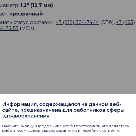
иаметр:
1,2" (12,7 мм)
вет:
прозрачный
знать статус доставки:
+7 (812) 324-74-14
(СПб),
+7 (495)
64-75-55
(МСК)
пают
Информация, содержащаяся на данном веб-
сайте, предназначена для работников сферы
здравоохранения.
Нажмите кнопку "Продолжить", чтобы подтвердить, что являетесь
работником сферы здравоохранения и перейти к контенту.