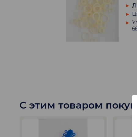
Д
Ц
У
6
С этим товаром поку