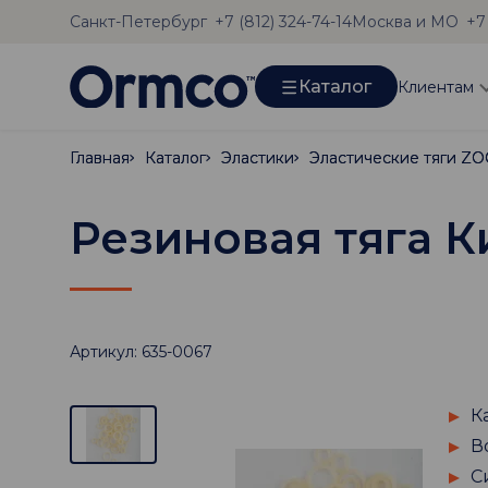
Санкт-Петербург
Москва и МО
+7 (812) 324-74-14
+7
Каталог
Клиентам
Главная
Главная
Каталог
Каталог
Эластики
Эластики
Эластические тяги Z
Эластические тяги Z
Резиновая тяга К
Артикул: 635-0067
К
В
С