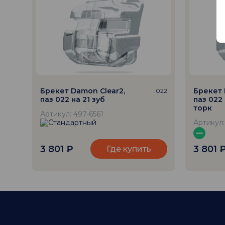
Брекет Damon Clear2,
Брекет 
.022
паз 022 на 21 зуб
паз 022 
торк
Артикул: 497-6561
Артикул:
3 801
₽
3 801
Где купить