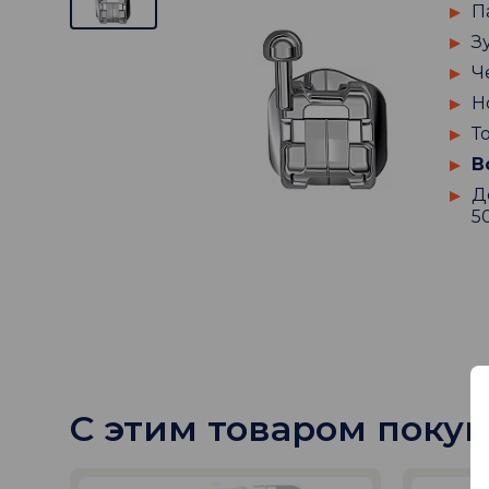
П
З
Ч
Н
Т
В
Д
5
С этим товаром поку