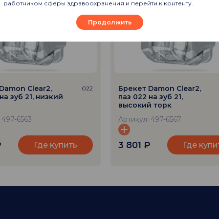
работником сферы здравоохранения и перейти к контенту.
Продолжить
Damon Clear2,
Брекет Damon Clear2,
.022
на зуб 21, низкий
паз 022 на зуб 21,
высокий торк
 497-6563
Артикул: 497-6567
₽
3 801
₽
Где купить
Где купи