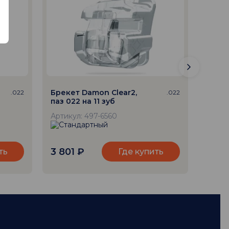
Брекет Damon Clear2,
Бреке
.022
.022
паз 022 на 11 зуб
паз 0
торк
Артикул: 497-6560
Артик
3 801
₽
3 80
ть
Где купить