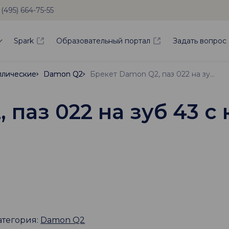
 (495) 664-75-55
Spark
Образовательный портал
Задать вопрос
ллические
ллические
Damon Q2
Damon Q2
Брекет Damon Q2, паз 022 на зуб 43 с крючком, низкий торк
 паз 022 на зуб 43 с
атегория:
Damon Q2