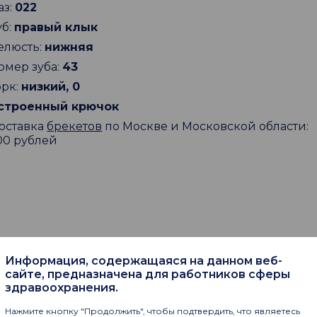
аз:
022
уб:
правый клык
елюсть:
нижняя
омер зуба:
43
орк:
низкий, 0
строенный крючок
оставка
брекетов
по Москве и Московской области:
00 рублей
Информация, содержащаяся на данном веб-
пают
сайте, предназначена для работников сферы
здравоохранения.
Нажмите кнопку "Продолжить", чтобы подтвердить, что являетесь