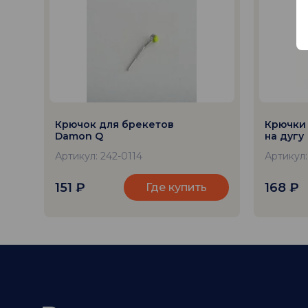
Крючок для брекетов
Крючки 
Damon Q
на дугу
Артикул: 242-0114
Артикул
151
₽
168
₽
Где купить