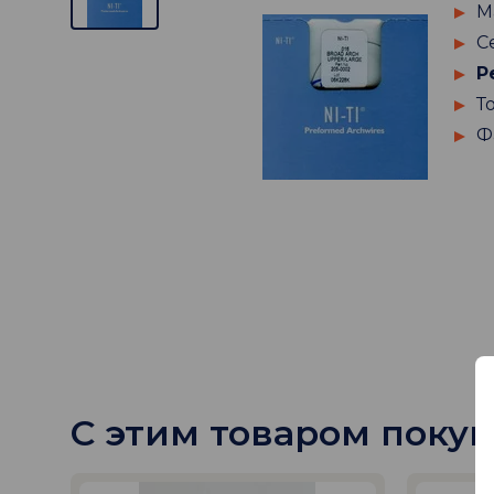
М
С
Р
Т
Ф
С этим товаром поку