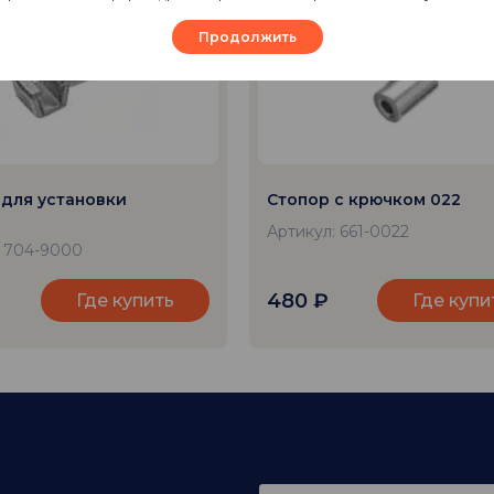
Продолжить
для установки
Стопор с крючком 022
Артикул: 661-0022
: 704-9000
480
₽
Где купить
Где купи