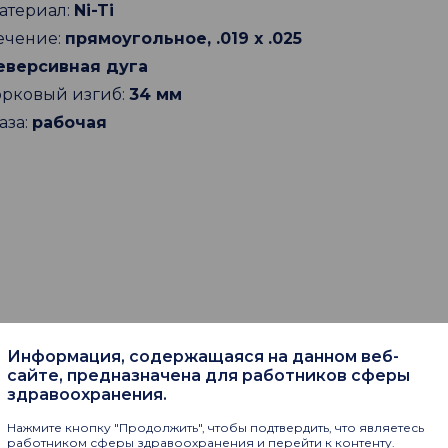
атериал:
Ni-Ti
ечение:
прямоугольное, .019 х .025
еверсивная дуга
орковый изгиб:
34 мм
аза:
рабочая
Информация, содержащаяся на данном веб-
сайте, предназначена для работников сферы
пают
здравоохранения.
Нажмите кнопку "Продолжить", чтобы подтвердить, что являетесь
работником сферы здравоохранения и перейти к контенту.