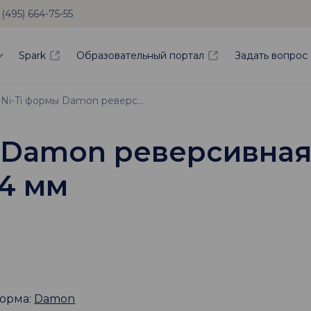
 (495) 664-75-55
Spark
Образовательный портал
Задать вопрос
Дуга Ni-Ti формы Damon реверсивная .019х.025 торковый изгиб 34 мм
 Damon реверсивная 
34 мм
орма:
Damon