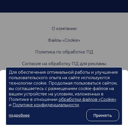
О компании
Файлы «Cookie»
Политика по обработке ПД
Согласие на обработку ПД для рекламы
Для обеспечения оптимальной работы и улучшения
пользовательского опыта на сайте используются
Информация, содержащаяся на данном веб-
Не является офертой. Имеются противопоказания.
технологии cookie. Продолжая пользоваться сайтом,
Проконсультируйтесь со специалистами
сайте, предназначена для работников
вы соглашаетесь с размещением cookie-файлов на
сферы здравоохранения.
вашем устройстве на условиях, изложенных в
Политике в отношении
обработки файлов «Cookie»
Нажмите кнопку "Продолжить", чтобы подтвердить, что
являетесь работником сферы здравоохранения и перейти к
и
Политике конфиденциальности
.
контенту.
©
ООО «Ормко»
, 2026
Принять
подробнее
Продолжить