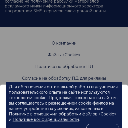
согласие
на получение рассылки материалов
рекламного и/или информационного характера
посредством SMS-сервисов, электронной почты
О компании
Файлы «Cookie»
Политика по обработке ПД
Согласие на обработку ПД для рекламы
Для обеспечения оптимальной работы и улучшения
пользовательского опыта на сайте используются
Информация, содержащаяся на данном веб-
Не является офертой. Имеются противопоказания.
технологии cookie. Продолжая пользоваться сайтом,
Проконсультируйтесь со специалистами
сайте, предназначена для работников
вы соглашаетесь с размещением cookie-файлов на
сферы здравоохранения.
вашем устройстве на условиях, изложенных в
Политике в отношении
обработки файлов «Cookie»
Нажмите кнопку "Продолжить", чтобы подтвердить, что
являетесь работником сферы здравоохранения и перейти к
и
Политике конфиденциальности
.
контенту.