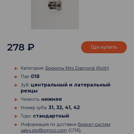
278
₽
Где купить
Категория:
Брекеты Mini Diamond (Roth)
018
Паз:
центральный и латеральный
Зуб:
резцы
нижняя
Челюсть:
31, 32, 41, 42
Номер зуба:
стандартный
Торк:
Информация по доставке
брекет-систем
:
sales.stp@ormco.com
(СПб),