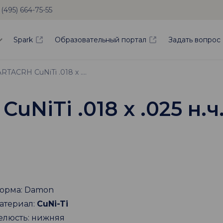
 (495) 664-75-55
Spark
Образовательный портал
Задать вопрос
Дуга SMARTACRH CuNiTi .018 х .025 н.ч.
NiTi .018 х .025 н.ч
орма: Damon
атериал:
CuNi-Ti
елюсть: нижняя