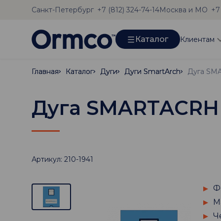
Санкт-Петербург
Москва и МО
+7 (812) 324-74-14
+7
Каталог
Клиентам
Главная
Главная
Каталог
Каталог
Дуги
Дуги
Дуги SmartArch
Дуги SmartArch
Дуга SMARTACRH Cu
Артикул: 210-1941
Ф
М
Ч