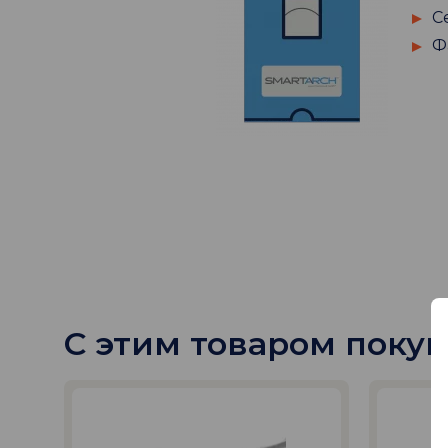
С
Ф
С этим товаром поку