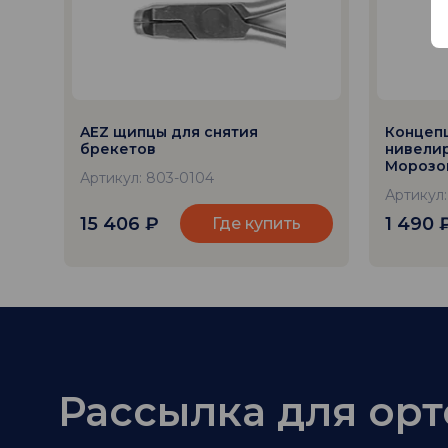
AEZ щипцы для снятия
Концеп
брекетов
нивелир
Морозов
Артикул: 803-0104
Артикул
15 406
₽
1 490
Где купить
Рассылка для ор