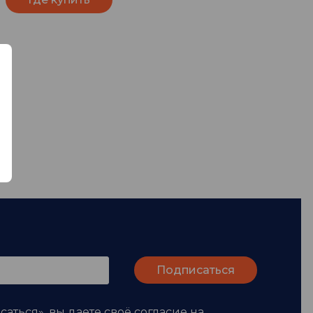
аться», вы даете своё
согласие
на