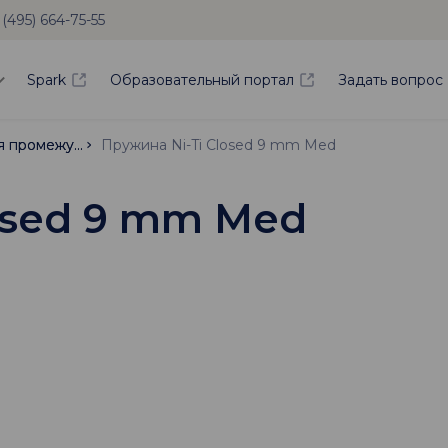
 (495) 664-75-55
Spark
Образовательный портал
Задать вопрос
Пружины для закрытия промежутков
Пружины для закрытия промежутков
Пружина Ni-Ti Closed 9 mm Med
osed 9 mm Med