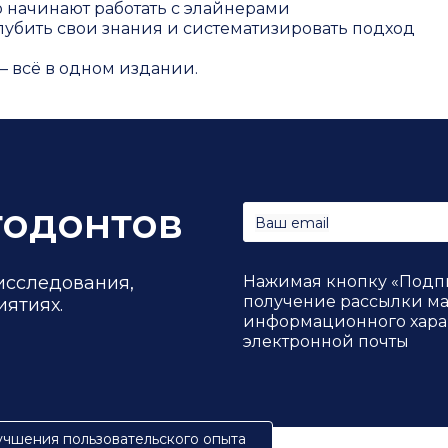
 начинают работать с элайнерами
убить свои знания и систематизировать подход
— всё в одном издании.
тодонтов
Ваш email
исследования,
Нажимая кнопку «Подпи
получение рассылки ма
иятиях.
информационного харак
электронной почты
учшения пользовательского опыта