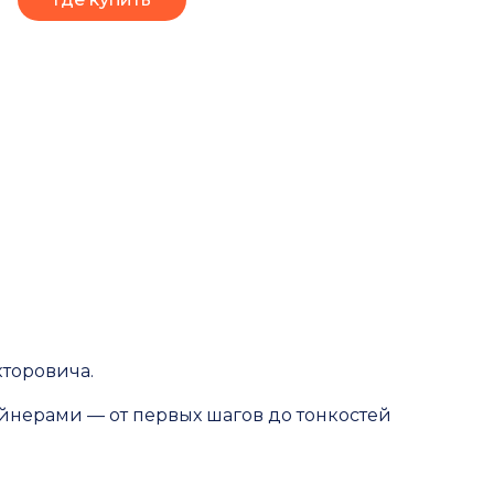
кторовича.
йнерами — от первых шагов до тонкостей