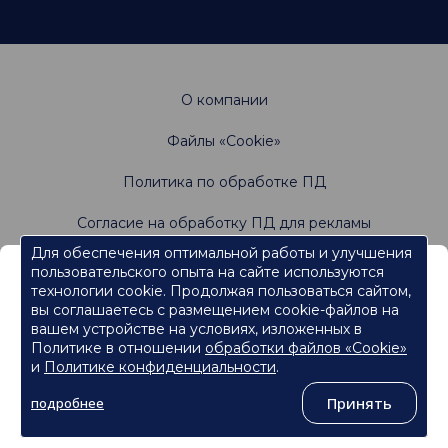
О компании
Файлы «Cookie»
Политика по обработке ПД
Согласие на обработку ПД для рекламы
Для обеспечения оптимальной работы и улучшения
пользовательского опыта на сайте используются
Информация, содержащаяся на данном веб-
Не является офертой. Имеются противопоказания.
технологии cookie. Продолжая пользоваться сайтом,
Проконсультируйтесь со специалистами
сайте, предназначена для работников
вы соглашаетесь с размещением cookie-файлов на
сферы здравоохранения.
вашем устройстве на условиях, изложенных в
Политике в отношении
обработки файлов «Cookie»
Нажмите кнопку "Продолжить", чтобы подтвердить, что
являетесь работником сферы здравоохранения и перейти к
и
Политике конфиденциальности
.
контенту.
©
ООО «Ормко»
, 2026
Принять
подробнее
Продолжить