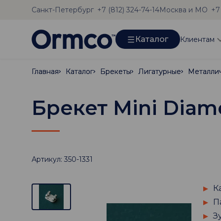
Санкт-Петербург
Москва и МО
+7 (812) 324-74-14
+7
Каталог
Клиентам
Главная
Главная
Каталог
Каталог
Брекеты
Брекеты
Лигатурные
Лигатурные
Металли
Металли
Брекет Mini Diamo
Артикул: 350-1331
К
П
З