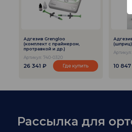
Адгезив Grengloo
Адгезив
(комплект с праймером,
(шприц)
протравкой и др.)
Артикул:
Артикул: 740-0320
26 341
₽
10 84
Где купить
Рассылка для ор