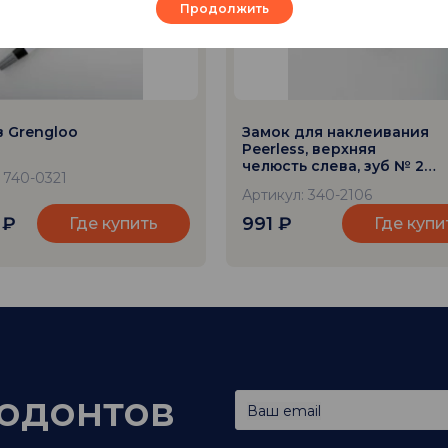
Продолжить
 Grengloo
Замок для наклеивания
Peerless, верхняя
челюсть слева, зуб № 26,
 740-0321
паз 018
Артикул: 340-2106
7
₽
991
₽
Где купить
Где купи
тодонтов
Ваш email