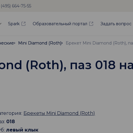
 (495) 664-75-55
Spark
Образовательный портал
Задать вопрос
ческие
ческие
Mini Diamond (Roth)
Mini Diamond (Roth)
nd (Roth), паз 018 на
атегория:
Брекеты Mini Diamond (Roth)
аз:
018
уб:
левый клык