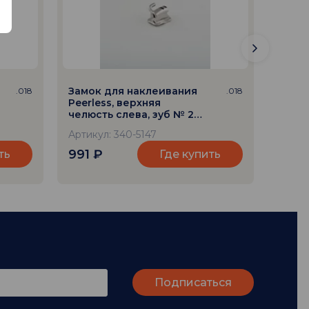
Замок для наклеивания
Замо
.018
.018
Peerless, верхняя
Peerl
челюсть слева, зуб № 27,
челюс
паз 018
16, па
Артикул: 340-5147
Артик
991
₽
991
ть
Где купить