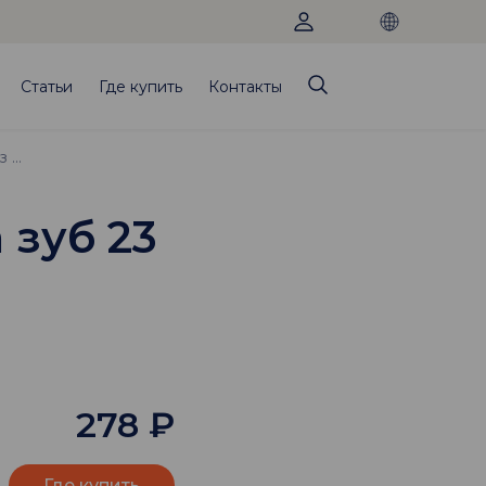
Статьи
Где купить
Контакты
Брекет Mini Diamond (Roth), паз 018 на зуб 23
 зуб 23
278
₽
Где купить