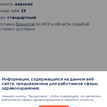
елюсть:
верхняя
омер зуба:
23
орк:
стандартный
оставка
брекетов
по МСК и области службой
кспресс-доставки
Информация, содержащаяся на данном веб-
пают
сайте, предназначена для работников сферы
здравоохранения.
Нажмите кнопку "Продолжить", чтобы подтвердить, что являетесь
работником сферы здравоохранения и перейти к контенту.