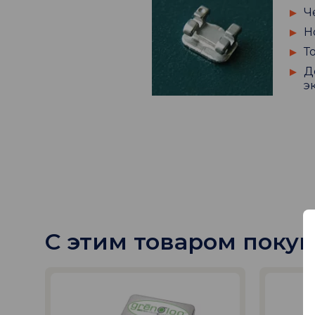
Ч
Н
Т
Д
э
С этим товаром поку