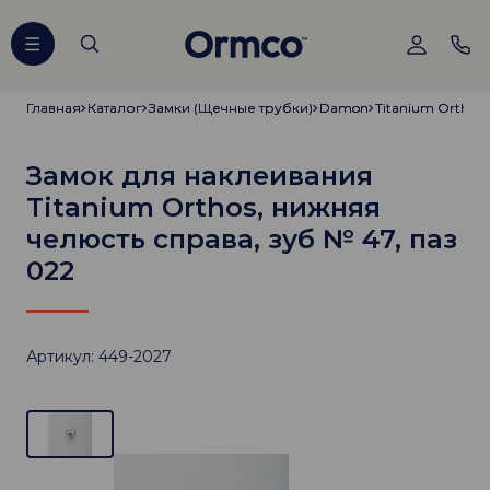
Главная
Главная
Каталог
Каталог
Замки (Щечные трубки)
Замки (Щечные трубки)
Damon
Damon
Titanium Orthos
Titanium Orthos
Замок для наклеивания
Titanium Orthos, нижняя
челюсть справа, зуб № 47, паз
022
Артикул: 449-2027