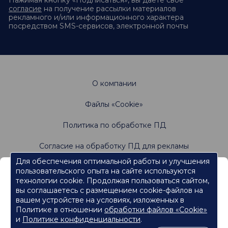
Нажимая кнопку «Подписаться», вы даете своё
согласие
на получение рассылки материалов
рекламного и/или информационного характера
посредством SMS-сервисов, электронной почты
О компании
Файлы «Cookie»
Политика по обработке ПД
Согласие на обработку ПД для рекламы
Для обеспечения оптимальной работы и улучшения
пользовательского опыта на сайте используются
Информация, содержащаяся на данном веб-
Не является офертой. Имеются противопоказания.
технологии cookie. Продолжая пользоваться сайтом,
Проконсультируйтесь со специалистами
сайте, предназначена для работников
вы соглашаетесь с размещением cookie-файлов на
сферы здравоохранения.
вашем устройстве на условиях, изложенных в
Политике в отношении
обработки файлов «Cookie»
Нажмите кнопку "Продолжить", чтобы подтвердить, что
являетесь работником сферы здравоохранения и перейти к
и
Политике конфиденциальности
.
контенту.