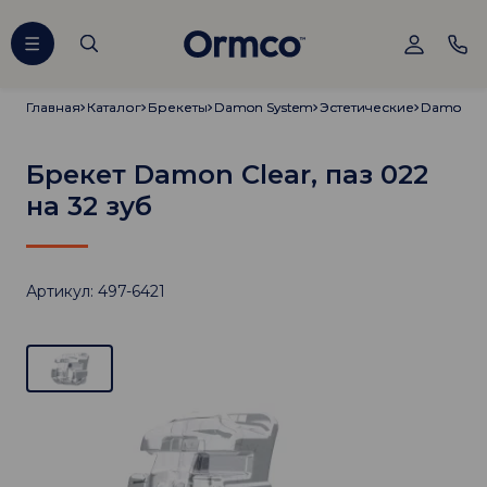
Главная
Главная
Каталог
Каталог
Брекеты
Брекеты
Damon System
Damon System
Эстетические
Эстетические
Damon Cl
Damon Cl
Брекет Damon Clear, паз 022
на 32 зуб
Артикул: 497-6421