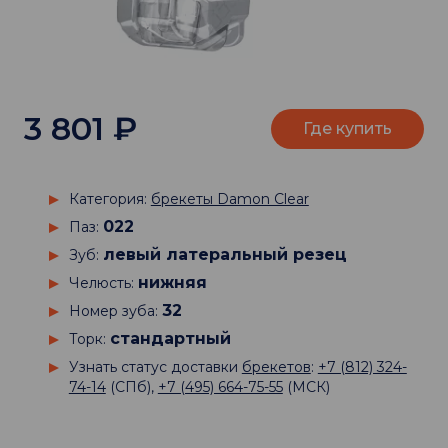
3 801
₽
Где купить
Категория:
брекеты Damon Clear
022
Паз:
левый латеральный резец
Зуб:
нижняя
Челюсть:
32
Номер зуба:
стандартный
Торк:
Узнать статус доставки
брекетов
:
+7 (812) 324-
74-14
(СПб),
+7 (495) 664-75-55
(МСК)