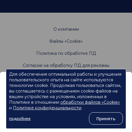
О компании
Файлы «Cookie»
Политика по обработке ПД
Согласие на обработку ПД для рекламы
Для обеспечения оптимальной работы и улучшения
пользовательского опыта на сайте используются
Информация, содержащаяся на данном веб-
Не является офертой. Имеются противопоказания.
технологии cookie. Продолжая пользоваться сайтом,
Проконсультируйтесь со специалистами
сайте, предназначена для работников
вы соглашаетесь с размещением cookie-файлов на
сферы здравоохранения.
вашем устройстве на условиях, изложенных в
Политике в отношении
обработки файлов «Cookie»
Нажмите кнопку "Продолжить", чтобы подтвердить, что
являетесь работником сферы здравоохранения и перейти к
и
Политике конфиденциальности
.
контенту.
©
ООО «Ормко»
, 2026
Принять
подробнее
Продолжить