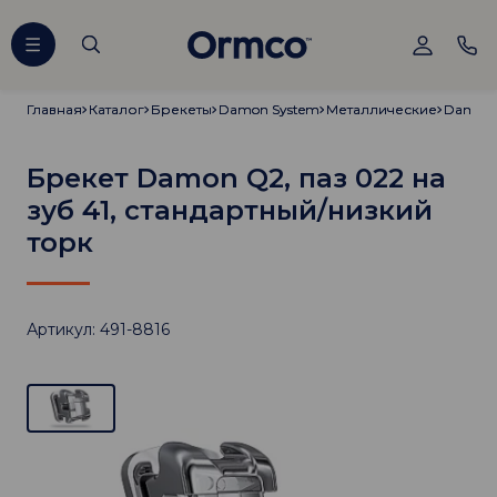
Главная
Главная
Каталог
Каталог
Брекеты
Брекеты
Damon System
Damon System
Металлические
Металлические
Damon
Damon
Брекет Damon Q2, паз 022 на
зуб 41, стандартный/низкий
торк
Артикул: 491-8816