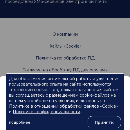
посредством SMS-сервисов, электронной почты
О компании
Файлы «Cookie»
Политика по обработке ПД
Согласие на обработку ПД для рекламы
Для обеспечения оптимальной работы и улучшения
пользовательского опыта на сайте используются
Информация, содержащаяся на данном веб-
Не является офертой. Имеются противопоказания.
технологии cookie. Продолжая пользоваться сайтом,
Проконсультируйтесь со специалистами
сайте, предназначена для работников
вы соглашаетесь с размещением cookie-файлов на
сферы здравоохранения.
вашем устройстве на условиях, изложенных в
Политике в отношении
обработки файлов «Cookie»
Нажмите кнопку "Продолжить", чтобы подтвердить, что
являетесь работником сферы здравоохранения и перейти к
и
Политике конфиденциальности
.
контенту.
©
ООО «Ормко»
, 2026
Принять
подробнее
Продолжить