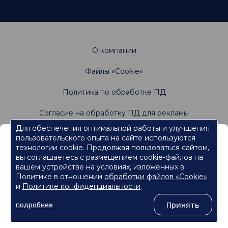
О компании
Файлы «Cookie»
Политика по обработке ПД
Согласие на обработку ПД для рекламы
Для обеспечения оптимальной работы и улучшения
пользовательского опыта на сайте используются
Информация, содержащаяся на данном веб-
Не является офертой. Имеются противопоказания.
технологии cookie. Продолжая пользоваться сайтом,
Проконсультируйтесь со специалистами
сайте, предназначена для работников
вы соглашаетесь с размещением cookie-файлов на
сферы здравоохранения.
вашем устройстве на условиях, изложенных в
Политике в отношении
обработки файлов «Cookie»
Нажмите кнопку "Продолжить", чтобы подтвердить, что
являетесь работником сферы здравоохранения и перейти к
и
Политике конфиденциальности
.
контенту.
©
ООО «Ормко»
, 2026
Принять
подробнее
Продолжить