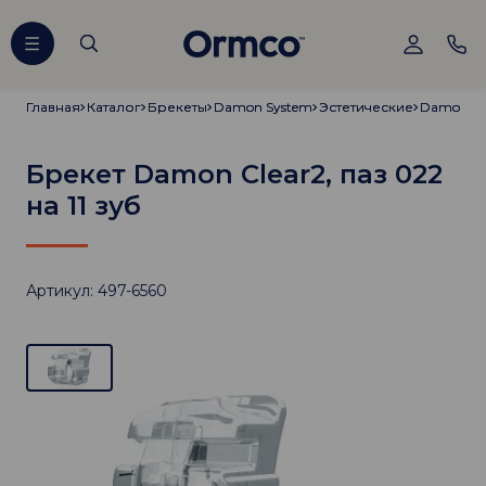
Главная
Главная
Каталог
Каталог
Брекеты
Брекеты
Damon System
Damon System
Эстетические
Эстетические
Damon Cl
Damon Cl
Брекет Damon Clear2, паз 022
на 11 зуб
Артикул: 497-6560