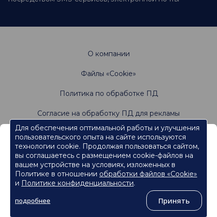
О компании
Файлы «Cookie»
Политика по обработке ПД
Согласие на обработку ПД для рекламы
Для обеспечения оптимальной работы и улучшения
пользовательского опыта на сайте используются
Информация, содержащаяся на данном веб-
Не является офертой. Имеются противопоказания.
технологии cookie. Продолжая пользоваться сайтом,
Проконсультируйтесь со специалистами
сайте, предназначена для работников
вы соглашаетесь с размещением cookie-файлов на
сферы здравоохранения.
вашем устройстве на условиях, изложенных в
Политике в отношении
обработки файлов «Cookie»
Нажмите кнопку "Продолжить", чтобы подтвердить, что
являетесь работником сферы здравоохранения и перейти к
и
Политике конфиденциальности
.
контенту.
©
ООО «Ормко»
, 2026
Принять
подробнее
Продолжить