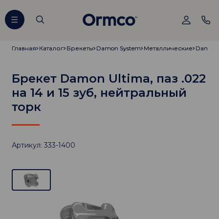
Главная
Главная
Каталог
Каталог
Брекеты
Брекеты
Damon System
Damon System
Металлические
Металлические
Damon 
Damon 
Брекет Damon Ultima, паз .022
на 14 и 15 зуб, нейтральный
торк
Артикул: 333-1400