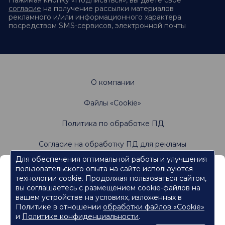
Нажимая кнопку «Подписаться», вы даете своё
согласие
на получение рассылки материалов
рекламного и/или информационного характера
посредством SMS-сервисов, электронной почты
О компании
Файлы «Cookie»
Политика по обработке ПД
Согласие на обработку ПД для рекламы
Для обеспечения оптимальной работы и улучшения
пользовательского опыта на сайте используются
Информация, содержащаяся на данном веб-
Не является офертой. Имеются противопоказания.
технологии cookie. Продолжая пользоваться сайтом,
Проконсультируйтесь со специалистами
сайте, предназначена для работников
вы соглашаетесь с размещением cookie-файлов на
сферы здравоохранения.
вашем устройстве на условиях, изложенных в
Политике в отношении
обработки файлов «Cookie»
Нажмите кнопку "Продолжить", чтобы подтвердить, что
являетесь работником сферы здравоохранения и перейти к
и
Политике конфиденциальности
.
контенту.