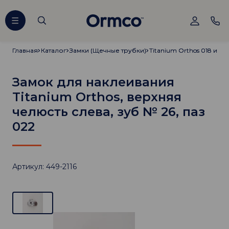
Главная
Главная
Каталог
Каталог
Замки (Щечные трубки)
Замки (Щечные трубки)
Titanium Orthos 018 и 02
Titanium Orthos 018 и 02
Замок для наклеивания
Titanium Orthos, верхняя
челюсть слева, зуб № 26, паз
022
Артикул: 449-2116