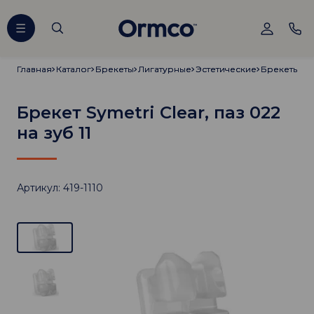
Главная
Главная
Каталог
Каталог
Брекеты
Брекеты
Лигатурные
Лигатурные
Эстетические
Эстетические
Брекеты Sym
Брекеты Sym
Брекет Symetri Clear, паз 022
на зуб 11
Артикул: 419-1110