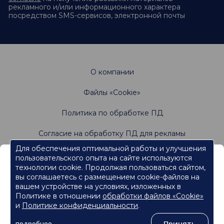
рекламного и/или информационного характера
посредством SMS-сервисов, электронной почты
О компании
Файлы «Cookie»
Политика по обработке ПД
Согласие на обработку ПД для рекламы
Для обеспечения оптимальной работы и улучшения
пользовательского опыта на сайте используются
Информация, содержащаяся на данном веб-
Не является офертой. Имеются противопоказания.
технологии cookie. Продолжая пользоваться сайтом,
Проконсультируйтесь со специалистами
сайте, предназначена для работников
вы соглашаетесь с размещением cookie-файлов на
сферы здравоохранения.
вашем устройстве на условиях, изложенных в
Политике в отношении
обработки файлов «Cookie»
Нажмите кнопку "Продолжить", чтобы подтвердить, что
являетесь работником сферы здравоохранения и перейти к
и
Политике конфиденциальности
.
контенту.
©
ООО «Ормко»
, 2026
Принять
подробнее