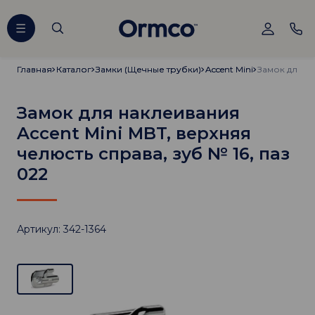
Главная
Главная
Каталог
Каталог
Замки (Щечные трубки)
Замки (Щечные трубки)
Accent Mini
Accent Mini
Замок для наклеивания
Accent Mini MBT, верхняя
челюсть справа, зуб № 16, паз
022
Артикул: 342-1364