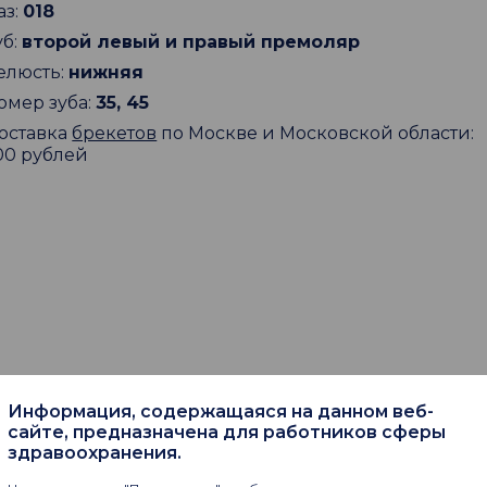
аз:
018
уб:
второй левый и правый премоляр
елюсть:
нижняя
омер зуба:
35, 45
оставка
брекетов
по Москве и Московской области:
00 рублей
Информация, содержащаяся на данном веб-
сайте, предназначена для работников сферы
здравоохранения.
пают