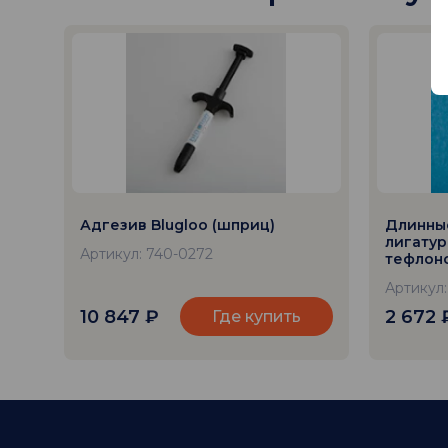
Адгезив Blugloo (шприц)
Длинны
лигатур
Артикул: 740-0272
тефлон
префор
Артикул:
диаметр 
шт.
10 847
₽
2 672
Где купить