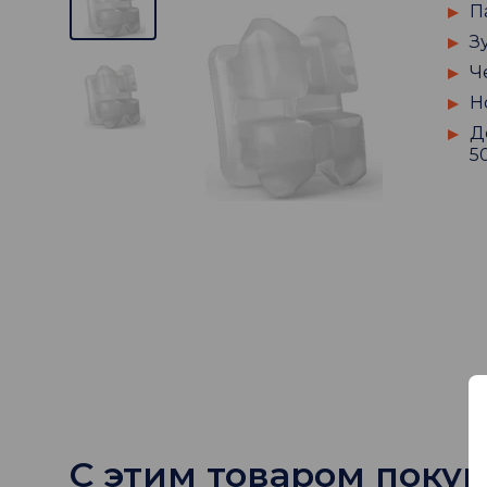
П
З
Ч
Н
Д
5
С этим товаром поку