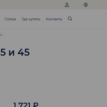
Статьи
Где купить
Контакты
Брекет Symetri Clear, паз 018 на зубы 35 и 45 универсальный
5 и 45
1 721
₽