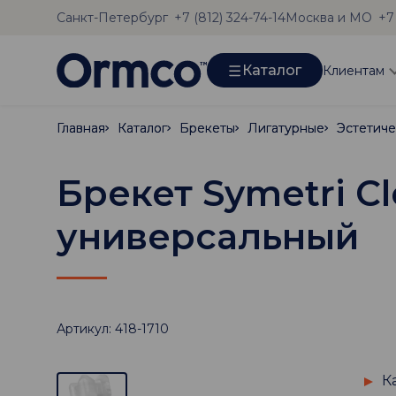
Санкт-Петербург
Москва и МО
+7 (812) 324-74-14
+7
Каталог
Клиентам
Главная
Главная
Каталог
Каталог
Брекеты
Брекеты
Лигатурные
Лигатурные
Эстетиче
Эстетиче
Брекет Symetri Cle
универсальный
Артикул: 418-1710
К