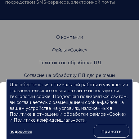
посредством SMS-сервисов, электронной почты
О компании
Файлы «Cookie»
Политика по обработке ПД
Согласие на обработку ПД для рекламы
Для обеспечения оптимальной работы и улучшения
пользовательского опыта на сайте используются
Информация, содержащаяся на данном веб-
Не является офертой. Имеются противопоказания.
технологии cookie. Продолжая пользоваться сайтом,
Проконсультируйтесь со специалистами
сайте, предназначена для работников
вы соглашаетесь с размещением cookie-файлов на
сферы здравоохранения.
вашем устройстве на условиях, изложенных в
Политике в отношении
обработки файлов «Cookie»
Нажмите кнопку "Продолжить", чтобы подтвердить, что
являетесь работником сферы здравоохранения и перейти к
и
Политике конфиденциальности
.
контенту.
©
ООО «Ормко»
, 2026
Принять
подробнее
Продолжить