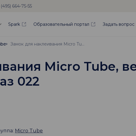
 (495) 664-75-55
Spark
Образовательный портал
Задать вопрос
ube
ube
Замок для наклеивания Micro Tube, верхняя челюсть слева, зуб № 27, паз 022
вания Micro Tube, в
паз 022
руппа:
Micro Tube