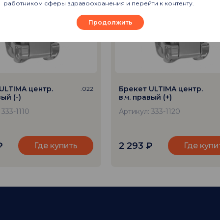
работником сферы здравоохранения и перейти к контенту.
Продолжить
ULTIMA центр.
Брекет ULTIMA центр.
.022
вый (-)
в.ч. правый (+)
 333-1110
Артикул: 333-1120
₽
2 293
₽
Где купить
Где купи