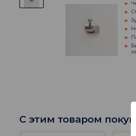
Ч
С
З
Н
П
Б
и
С этим товаром поку