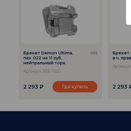
Брекет Damon Ultima,
Брекет 
.022
паз .022 на 11 зуб,
в.ч. пра
нейтральный торк
Артикул:
Артикул: 333-1100
2 293
₽
2 293
Где купить