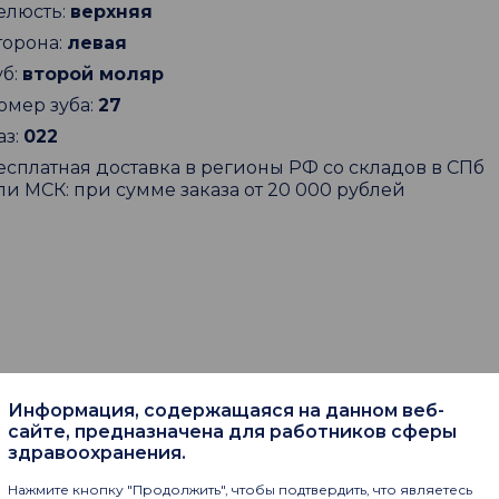
елюсть:
верхняя
торона:
левая
уб:
второй моляр
омер зуба:
27
аз:
022
есплатная доставка в регионы РФ со складов в СПб
ли МСК: при сумме заказа от 20 000 рублей
Информация, содержащаяся на данном веб-
пают
сайте, предназначена для работников сферы
здравоохранения.
Нажмите кнопку "Продолжить", чтобы подтвердить, что являетесь