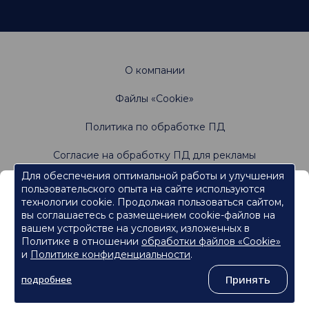
О компании
Файлы «Cookie»
Политика по обработке ПД
Согласие на обработку ПД для рекламы
Для обеспечения оптимальной работы и улучшения
пользовательского опыта на сайте используются
Информация, содержащаяся на данном веб-
Не является офертой. Имеются противопоказания.
технологии cookie. Продолжая пользоваться сайтом,
Проконсультируйтесь со специалистами
сайте, предназначена для работников
вы соглашаетесь с размещением cookie-файлов на
сферы здравоохранения.
вашем устройстве на условиях, изложенных в
Политике в отношении
обработки файлов «Cookie»
Нажмите кнопку "Продолжить", чтобы подтвердить, что
являетесь работником сферы здравоохранения и перейти к
и
Политике конфиденциальности
.
контенту.
©
ООО «Ормко»
, 2026
Принять
подробнее
Продолжить