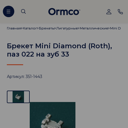
Главная
Главная
Каталог
Каталог
Брекеты
Брекеты
Лигатурные
Лигатурные
Металлические
Металлические
Mini Diam
Mini Diam
Брекет Mini Diamond (Roth),
паз 022 на зуб 33
Артикул: 351-1443