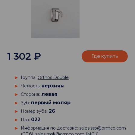
1 302
₽
Где купить
Группа:
Orthos Double
верхняя
Челюсть:
левая
Сторона:
первый моляр
Зуб:
26
Номер зуба:
022
Паз:
Информация по доставке:
sales.stp@ormco.com
(СПб),
sales.msk@ormco.com
(МСК)