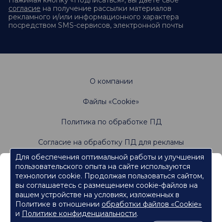
Нажимая кнопку «Подписаться», вы даете своё
согласие
на получение рассылки материалов
рекламного и/или информационного характера
посредством SMS-сервисов, электронной почты
О компании
Файлы «Cookie»
Политика по обработке ПД
Согласие на обработку ПД для рекламы
Для обеспечения оптимальной работы и улучшения
пользовательского опыта на сайте используются
Информация, содержащаяся на данном веб-
Не является офертой. Имеются противопоказания.
технологии cookie. Продолжая пользоваться сайтом,
Проконсультируйтесь со специалистами
сайте, предназначена для работников
вы соглашаетесь с размещением cookie-файлов на
сферы здравоохранения.
вашем устройстве на условиях, изложенных в
Политике в отношении
обработки файлов «Cookie»
Нажмите кнопку "Продолжить", чтобы подтвердить, что
являетесь работником сферы здравоохранения и перейти к
и
Политике конфиденциальности
.
контенту.