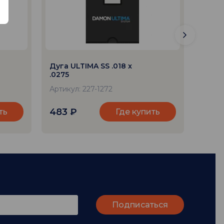
Дуга ULTIMA SS .018 x
Дуга 
.0275
.0275
Артикул: 227-1272
Артику
483
₽
1 58
ть
Где купить