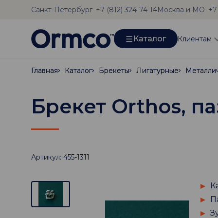
Санкт-Петербург
Москва и МО
+7 (812) 324-74-14
+7
Каталог
Клиентам
Главная
Главная
Каталог
Каталог
Брекеты
Брекеты
Лигатурные
Лигатурные
Металли
Металли
Брекет Orthos, па
Артикул: 455-1311
К
П
З