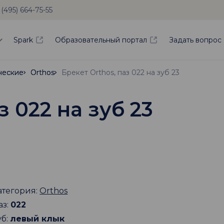
 (495) 664-75-55
Spark
Образовательный портал
Задать вопрос
ческие
ческие
Orthos
Orthos
Брекет Orthos, паз 022 на зуб 23
з 022 на зуб 23
атегория:
Orthos
аз:
022
уб:
левый клык