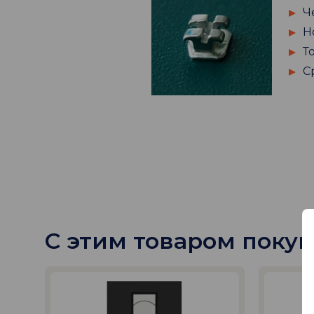
Ч
Н
Т
С
С этим товаром поку