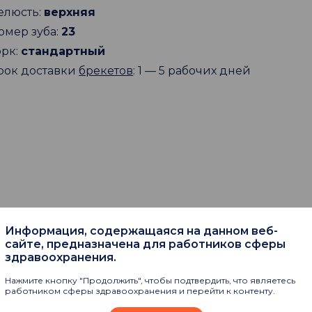
елюсть:
верхняя
омер зуба:
23
орк:
стандартный
рок доставки
брекетов
: 1 — 5 рабочих дней
Информация, содержащаяся на данном веб-
пают
сайте, предназначена для работников сферы
здравоохранения.
Нажмите кнопку "Продолжить", чтобы подтвердить, что являетесь
работником сферы здравоохранения и перейти к контенту.