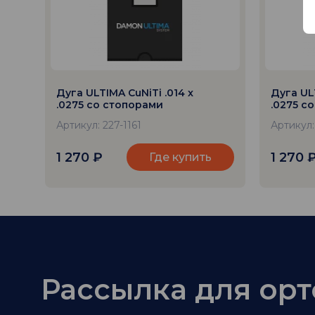
Дуга ULTIMA CuNiTi .014 x
Дуга ULT
.0275 со стопорами
.0275 с
Артикул: 227-1161
Артикул:
1 270
₽
1 270
Где купить
Рассылка для ор