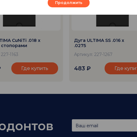
Продолжить
IMA CuNiTi .018 x
Дуга ULTIMA SS .016 x
о стопорами
.0275
 227-1163
Артикул: 227-1267
₽
483
₽
Где купить
Где купи
тодонтов
Ваш email