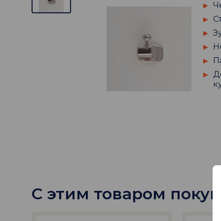
Ч
С
З
Н
П
Д
к
С этим товаром поку