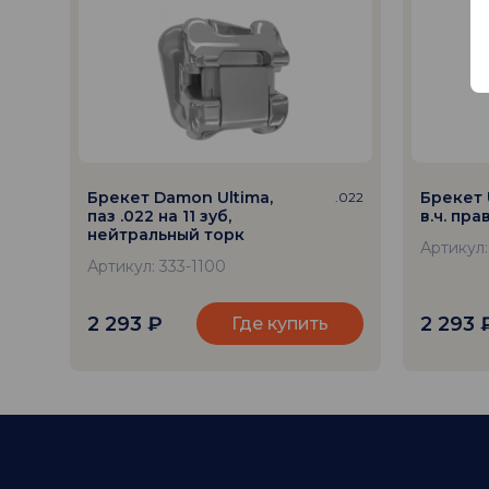
Брекет Damon Ultima,
Брекет 
.022
паз .022 на 11 зуб,
в.ч. пра
нейтральный торк
Артикул:
Артикул: 333-1100
2 293
₽
2 293
Где купить