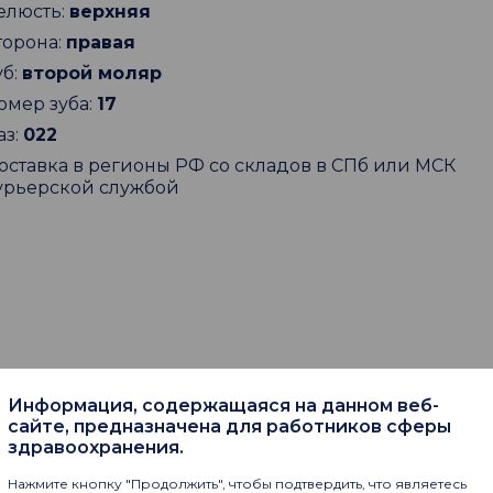
елюсть:
верхняя
торона:
правая
уб:
второй моляр
омер зуба:
17
аз:
022
оставка в регионы РФ со складов в СПб или МСК
урьерской службой
Информация, содержащаяся на данном веб-
пают
сайте, предназначена для работников сферы
здравоохранения.
Нажмите кнопку "Продолжить", чтобы подтвердить, что являетесь