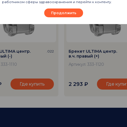
работником сферы здравоохранения и перейти к контенту.
Продолжить
ULTIMA центр.
Брекет ULTIMA центр.
.022
вый (-)
в.ч. правый (+)
 333-1110
Артикул: 333-1120
₽
2 293
₽
Где купить
Где купи