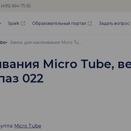
 (495) 664-75-55
Spark
Образовательный портал
Задать вопрос
ube
ube
Замок для наклеивания Micro Tube, верхняя челюсть справа, зуб № 17, паз 022
вания Micro Tube, в
паз 022
руппа:
Micro Tube