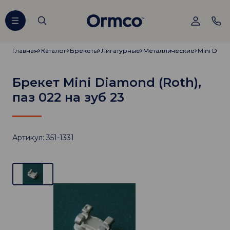
Главная
Главная
Каталог
Каталог
Брекеты
Брекеты
Лигатурные
Лигатурные
Металлические
Металлические
Mini Diam
Mini Diam
Брекет Mini Diamond (Roth),
паз 022 на зуб 23
Артикул: 351-1331