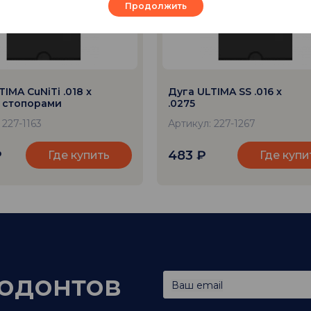
Продолжить
IMA CuNiTi .018 x
Дуга ULTIMA SS .016 x
о стопорами
.0275
 227-1163
Артикул: 227-1267
₽
483
₽
Где купить
Где купи
тодонтов
Ваш email