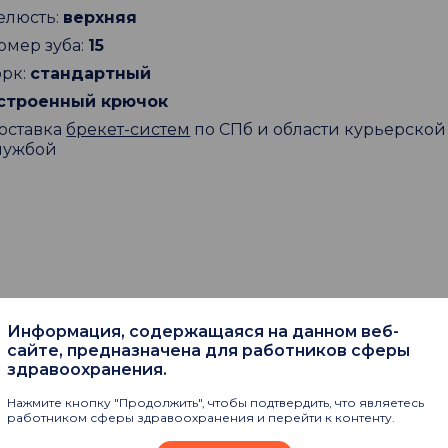
елюсть:
верхняя
омер зуба:
15
орк:
стандартный
строенный крючок
оставка
брекет-систем
по СПб и области курьерской
лужбой
Информация, содержащаяся на данном веб-
пают
сайте, предназначена для работников сферы
здравоохранения.
Нажмите кнопку "Продолжить", чтобы подтвердить, что являетесь
работником сферы здравоохранения и перейти к контенту.