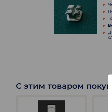
Ч
Н
Т
В
Д
с
С этим товаром поку