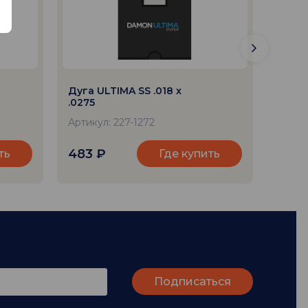
Дуга ULTIMA SS .018 x
Дуга 
.0275
.0275
Артикул: 227-1272
Артику
483
₽
1 58
ть
Где купить