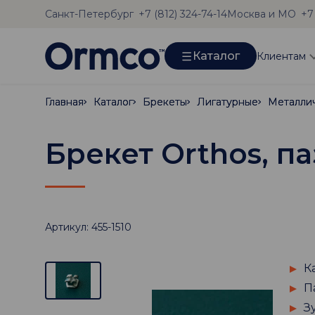
Санкт-Петербург
Москва и МО
+7 (812) 324-74-14
+7
Каталог
Клиентам
Главная
Главная
Каталог
Каталог
Брекеты
Брекеты
Лигатурные
Лигатурные
Металли
Металли
Брекет Orthos, па
Артикул: 455-1510
К
П
З