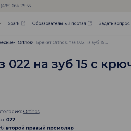
 (495) 664-75-55
Spark
Образовательный портал
Задать вопрос
ческие
ческие
Orthos
Orthos
Брекет Orthos, паз 022 на зуб 15 с крючком
з 022 на зуб 15 с кр
атегория:
Orthos
аз:
022
уб:
второй правый премоляр