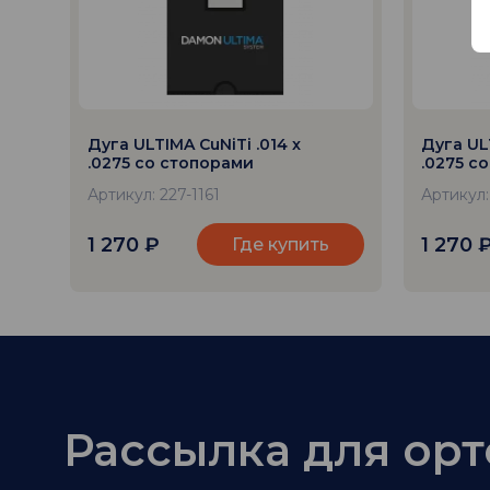
Дуга ULTIMA CuNiTi .014 x
Дуга ULT
.0275 со стопорами
.0275 с
Артикул: 227-1161
Артикул:
1 270
₽
1 270
Где купить
Рассылка для ор