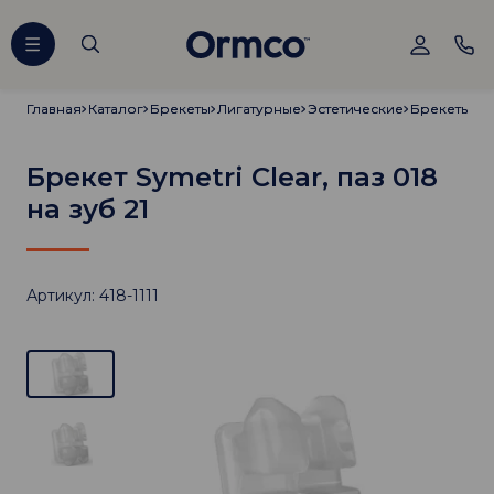
Главная
Главная
Каталог
Каталог
Брекеты
Брекеты
Лигатурные
Лигатурные
Эстетические
Эстетические
Брекеты Sym
Брекеты Sym
Брекет Symetri Clear, паз 018
на зуб 21
Артикул: 418-1111