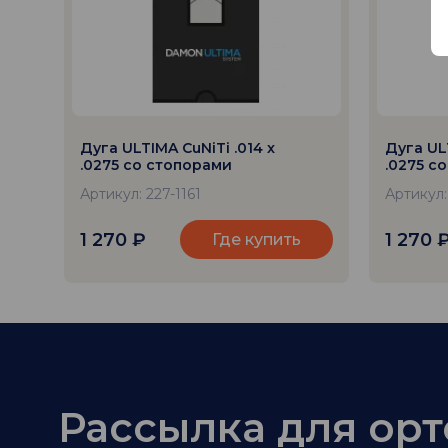
Дуга ULTIMA CuNiTi .014 x
Дуга ULT
.0275 со стопорами
.0275 с
Артикул: 227-1161
Артикул:
1 270
₽
1 270
Где купить
Рассылка для ор