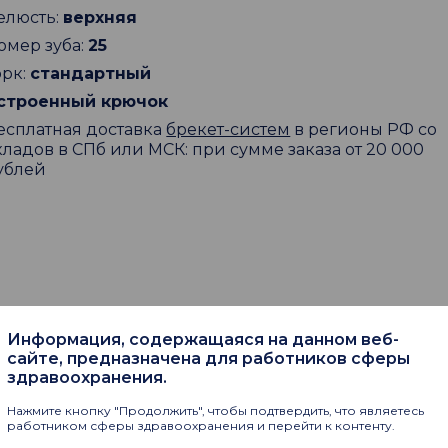
елюсть:
верхняя
омер зуба:
25
орк:
стандартный
строенный крючок
есплатная доставка
брекет-систем
в регионы РФ со
кладов в СПб или МСК: при сумме заказа от 20 000
ублей
Информация, содержащаяся на данном веб-
пают
сайте, предназначена для работников сферы
здравоохранения.
Нажмите кнопку "Продолжить", чтобы подтвердить, что являетесь
работником сферы здравоохранения и перейти к контенту.