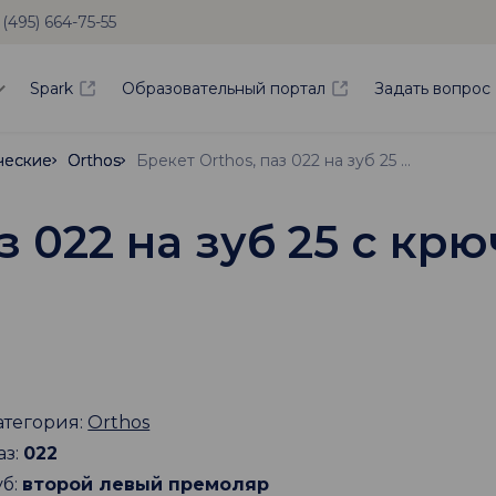
 (495) 664-75-55
Spark
Образовательный портал
Задать вопрос
ческие
ческие
Orthos
Orthos
Брекет Orthos, паз 022 на зуб 25 с крючком
з 022 на зуб 25 с кр
атегория:
Orthos
аз:
022
уб:
второй левый премоляр