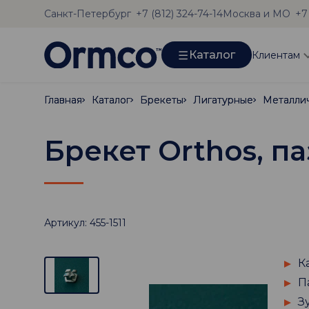
Санкт-Петербург
Москва и МО
+7 (812) 324-74-14
+7
Каталог
Клиентам
Главная
Главная
Каталог
Каталог
Брекеты
Брекеты
Лигатурные
Лигатурные
Металли
Металли
Брекет Orthos, па
Артикул: 455-1511
К
П
З