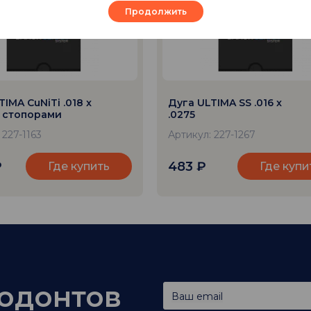
Продолжить
IMA CuNiTi .018 x
Дуга ULTIMA SS .016 x
о стопорами
.0275
 227-1163
Артикул: 227-1267
₽
483
₽
Где купить
Где купи
тодонтов
Ваш email