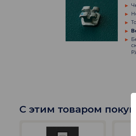
Ч
Н
Т
В
Б
с
р
С этим товаром поку