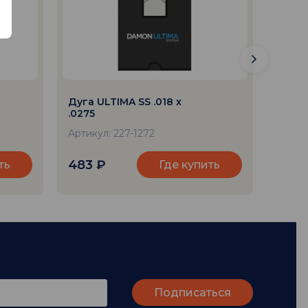
Дуга ULTIMA SS .018 x
Дуга 
.0275
.0275
Артикул: 227-1272
Артику
483
₽
1 58
ть
Где купить