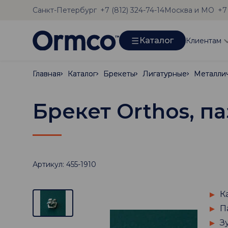
Санкт-Петербург
Москва и МО
+7 (812) 324-74-14
+7
Каталог
Клиентам
Главная
Главная
Каталог
Каталог
Брекеты
Брекеты
Лигатурные
Лигатурные
Металли
Металли
Брекет Orthos, па
Артикул: 455-1910
К
П
З