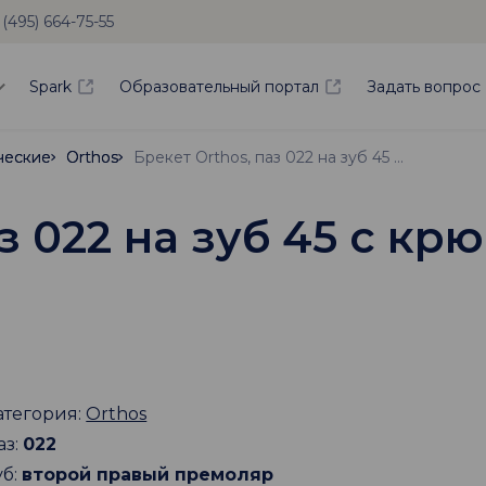
 (495) 664-75-55
Spark
Образовательный портал
Задать вопрос
ческие
ческие
Orthos
Orthos
Брекет Orthos, паз 022 на зуб 45 с крючком
з 022 на зуб 45 с кр
атегория:
Orthos
аз:
022
уб:
второй правый премоляр