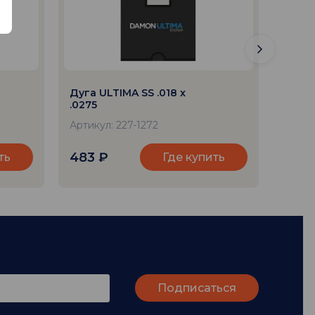
Дуга ULTIMA SS .018 x
Дуга 
.0275
.0275
Артикул: 227-1272
Артику
483
₽
1 58
ть
Где купить