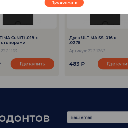
Продолжить
IMA CuNiTi .018 x
Дуга ULTIMA SS .016 x
о стопорами
.0275
 227-1163
Артикул: 227-1267
₽
483
₽
Где купить
Где купи
тодонтов
Ваш email