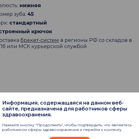
елюсть:
нижняя
омер зуба:
45
орк:
стандартный
строенный крючок
оставка
брекет-систем
в регионы РФ со складов в
Пб или МСК курьерской службой
Информация, содержащаяся на данном веб-
пают
сайте, предназначена для работников сферы
здравоохранения.
Нажмите кнопку "Продолжить", чтобы подтвердить, что являетесь
работником сферы здравоохранения и перейти к контенту.