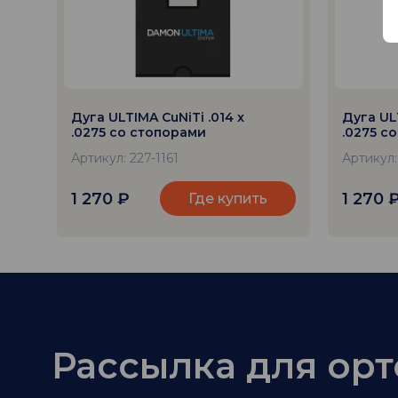
Дуга ULTIMA CuNiTi .014 x
Дуга ULT
.0275 со стопорами
.0275 с
Артикул: 227-1161
Артикул:
1 270
₽
1 270
Где купить
Рассылка для ор