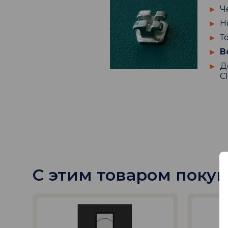
Ч
Н
Т
В
Д
С
С этим товаром поку