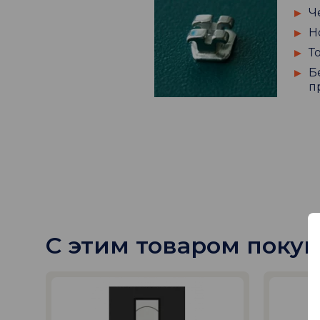
Ч
Н
Т
Б
п
С этим товаром поку