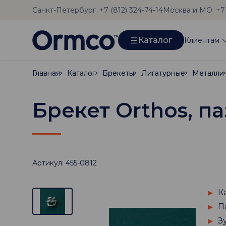
Санкт-Петербург
Москва и МО
+7 (812) 324-74-14
+7
Каталог
Клиентам
Главная
Главная
Каталог
Каталог
Брекеты
Брекеты
Лигатурные
Лигатурные
Металли
Металли
Брекет Orthos, па
Артикул: 455-0812
К
П
З