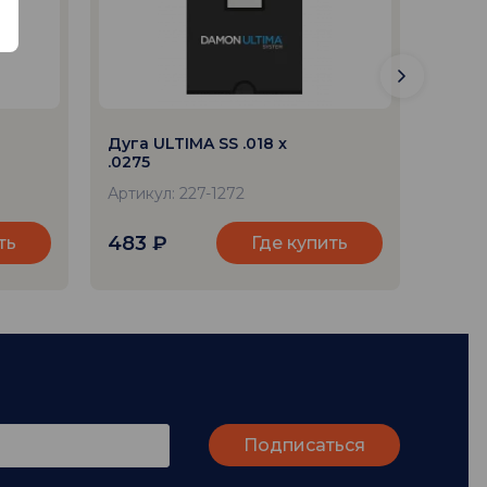
Дуга ULTIMA SS .018 x
Дуга 
.0275
.0275
Артикул: 227-1272
Артику
483
₽
1 58
ть
Где купить