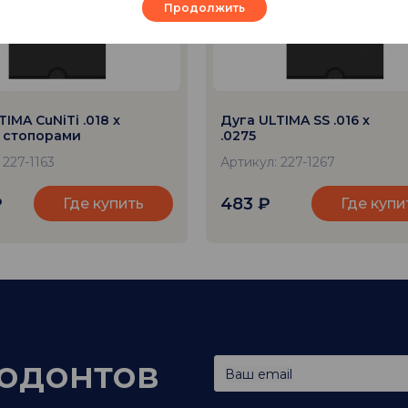
Продолжить
IMA CuNiTi .018 x
Дуга ULTIMA SS .016 x
о стопорами
.0275
 227-1163
Артикул: 227-1267
₽
483
₽
Где купить
Где купи
тодонтов
Ваш email