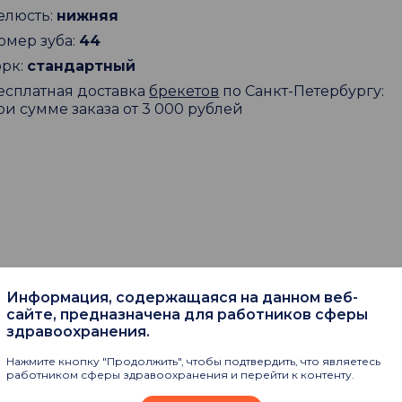
елюсть:
нижняя
омер зуба:
44
орк:
стандартный
есплатная доставка
брекетов
по Санкт-Петербургу:
ри сумме заказа от 3 000 рублей
Информация, содержащаяся на данном веб-
пают
сайте, предназначена для работников сферы
здравоохранения.
Нажмите кнопку "Продолжить", чтобы подтвердить, что являетесь
работником сферы здравоохранения и перейти к контенту.