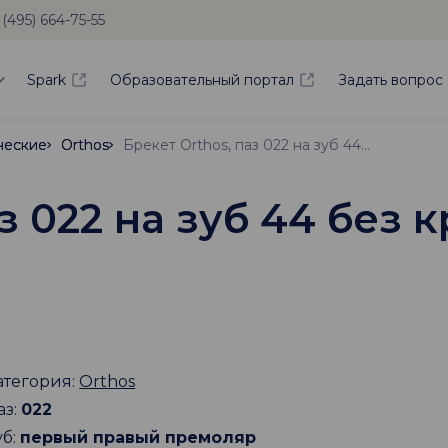
 (495) 664-75-55
Spark
Образовательный портал
Задать вопрос
ческие
ческие
Orthos
Orthos
Брекет Orthos, паз 022 на зуб 44 без крючка
з 022 на зуб 44 без 
атегория:
Orthos
аз:
022
уб:
первый правый премоляр