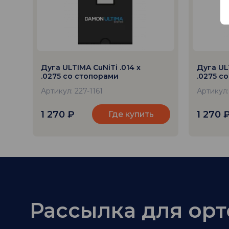
Дуга ULTIMA CuNiTi .014 x
Дуга ULT
.0275 со стопорами
.0275 с
Артикул: 227-1161
Артикул:
1 270
₽
1 270
Где купить
Рассылка для ор