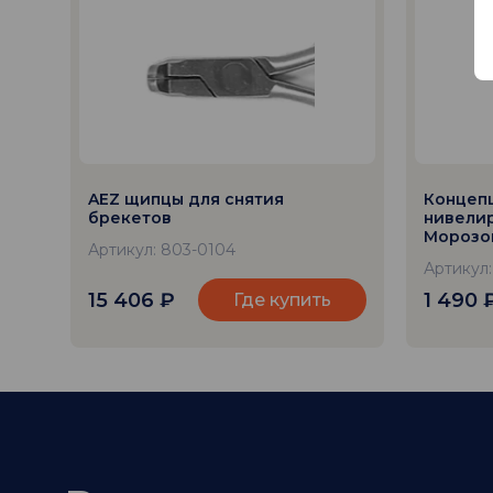
AEZ щипцы для снятия
Концеп
брекетов
нивелир
Морозов
Артикул: 803-0104
Артикул
15 406
₽
1 490
Где купить