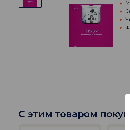
М
С
Ч
Ф
С этим товаром поку