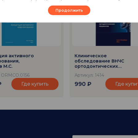
Продолжить
ция активного
Клиническое
ования,
обследование ВНЧС
 М.С.
ортодонтических
пациентов, Дьячкова
: ORMCO.0156
Артикул: 1414
Я.Ю.
₽
990
₽
Где купить
Где купи