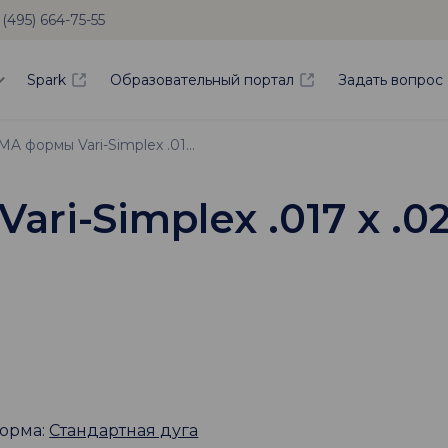
 (495) 664-75-55
Spark
Образовательный портал
Задать вопрос
Дуга TMA формы Vari-Simplex .017 х .025 для верхней челюсти
ri-Simplex .017 х .0
орма:
Стандартная дуга