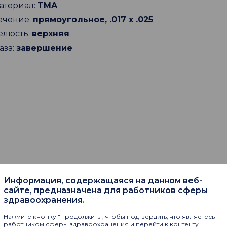
атериал:
TMA
ечение:
прямоугольное, .017 х .025
елюсть:
верхняя
аза:
завершение
Информация, содержащаяся на данном веб-
сайте, предназначена для работников сферы
пают
здравоохранения.
Нажмите кнопку "Продолжить", чтобы подтвердить, что являетесь
работником сферы здравоохранения и перейти к контенту.