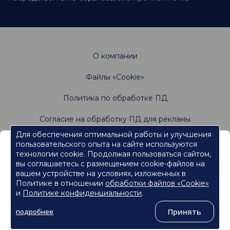
О компании
Файлы «Cookie»
Политика по обработке ПД
Согласие на обработку ПД для рекламы
Для обеспечения оптимальной работы и улучшения
пользовательского опыта на сайте используются
Информация, содержащаяся на данном веб-
Не является офертой. Имеются противопоказания.
технологии cookie. Продолжая пользоваться сайтом,
Проконсультируйтесь со специалистами
сайте, предназначена для работников
вы соглашаетесь с размещением cookie-файлов на
сферы здравоохранения.
вашем устройстве на условиях, изложенных в
Политике в отношении
обработки файлов «Cookie»
Нажмите кнопку "Продолжить", чтобы подтвердить, что
являетесь работником сферы здравоохранения и перейти к
и
Политике конфиденциальности
.
контенту.
©
ООО «Ормко»
, 2026
Принять
подробнее
Продолжить