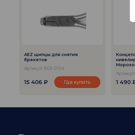
AEZ щипцы для снятия
Концеп
брекетов
нивелир
Морозов
Артикул: 803-0104
Артикул
15 406
₽
1 490
Где купить