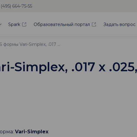
 (495) 664-75-55
Spark
Образовательный портал
Задать вопрос
Дуга SS формы Vari-Simplex, .017 х .025, большая, для нижней челюсти
i-Simplex, .017 х .02
орма:
Vari-Simplex