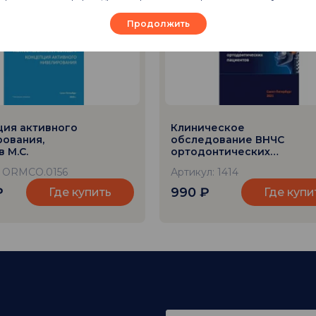
Продолжить
ция активного
Клиническое
ования,
обследование ВНЧС
 М.С.
ортодонтических
пациентов, Дьячкова
: ORMCO.0156
Артикул: 1414
Я.Ю.
₽
990
₽
Где купить
Где купи