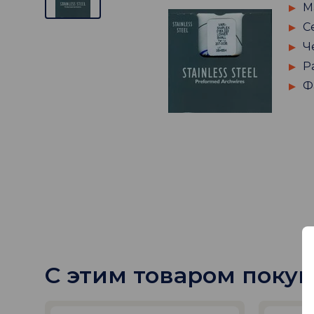
М
С
Ч
Р
Ф
С этим товаром поку