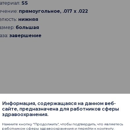
атериал:
SS
ечение:
прямоугольное, .017 х .022
елюсть:
нижняя
азмер:
большая
аза:
завершение
Информация, содержащаяся на данном веб-
сайте, предназначена для работников сферы
пают
здравоохранения.
Нажмите кнопку "Продолжить", чтобы подтвердить, что являетесь
работником сферы здравоохранения и перейти к контенту.