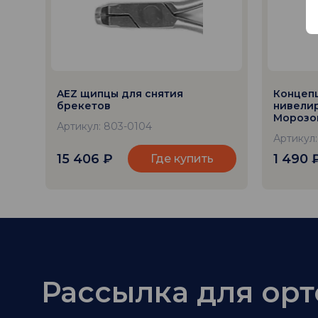
AEZ щипцы для снятия
Концеп
брекетов
нивелир
Морозов
Артикул: 803-0104
Артикул
15 406
₽
1 490
Где купить
Рассылка для ор