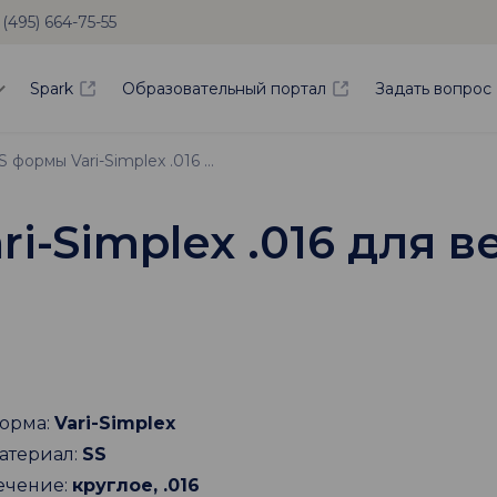
 (495) 664-75-55
Spark
Образовательный портал
Задать вопрос
Дуга SS формы Vari-Simplex .016 для верхней челюсти
ri-Simplex .016 для 
орма:
Vari-Simplex
атериал:
SS
ечение:
круглое, .016