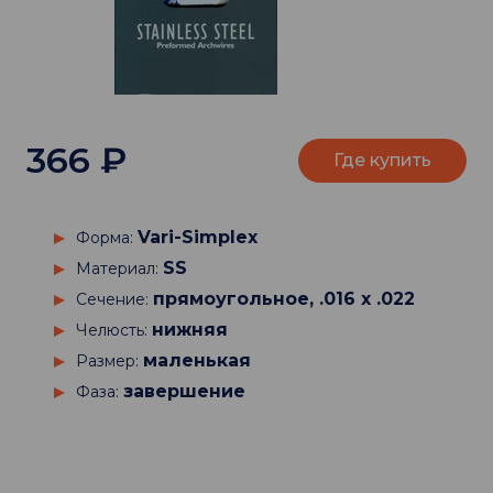
366
₽
Где купить
Vari-Simplex
Форма:
SS
Материал:
прямоугольное, .016 х .022
Сечение:
нижняя
Челюсть:
маленькая
Размер:
завершение
Фаза: