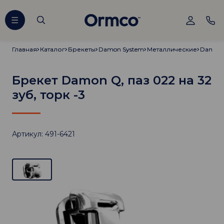
Главная
Главная
Каталог
Каталог
Брекеты
Брекеты
Damon System
Damon System
Металлические
Металлические
Damon
Damon
Брекет Damon Q, паз 022 на 32
зуб, торк -3
Артикул: 491-6421