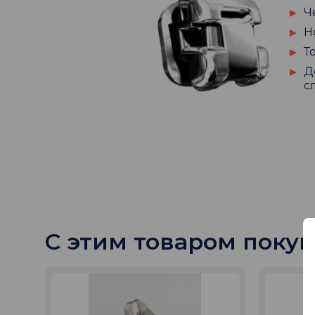
Ч
Н
Т
Д
с
С этим товаром поку