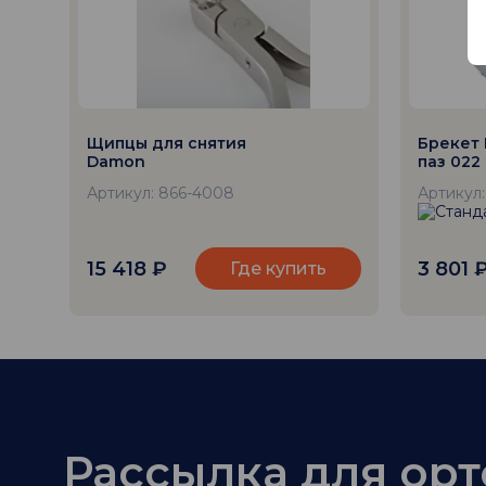
Щипцы для снятия
Брекет 
Damon
паз 022 
Артикул: 866-4008
Артикул:
15 418
₽
3 801
Где купить
Рассылка для ор