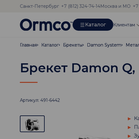
Санкт-Петербург
Москва и МО
+7 (812) 324-74-14
+7
Каталог
Клиентам
Главная
Главная
Каталог
Каталог
Брекеты
Брекеты
Damon System
Damon System
Мета
Мета
Брекет Damon Q, п
Артикул: 491-6442
К
П
З