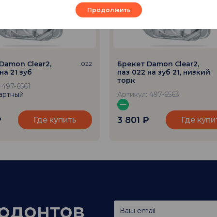
Продолжить
Damon Clear2,
Брекет Damon Clear2,
.022
на 21 зуб
паз 022 на зуб 21, низкий
торк
 497-6561
Артикул: 497-6563
₽
3 801
₽
Где купить
Где купи
тодонтов
Ваш email