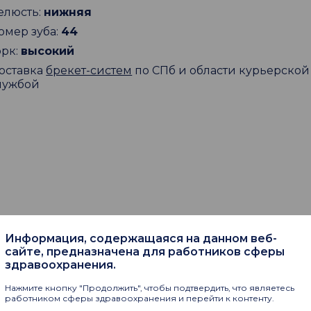
елюсть:
нижняя
омер зуба:
44
орк:
высокий
оставка
брекет-систем
по СПб и области курьерской
лужбой
пают
Информация, содержащаяся на данном веб-
сайте, предназначена для работников сферы
здравоохранения.
Нажмите кнопку "Продолжить", чтобы подтвердить, что являетесь
работником сферы здравоохранения и перейти к контенту.