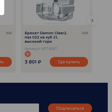
Брекет Damon Clear2,
Бреке
.022
.022
паз 022 на зуб 21,
паз 02
высокий торк
Артик
Артикул: 497-6567
3 801
₽
3 80
ть
Где купить