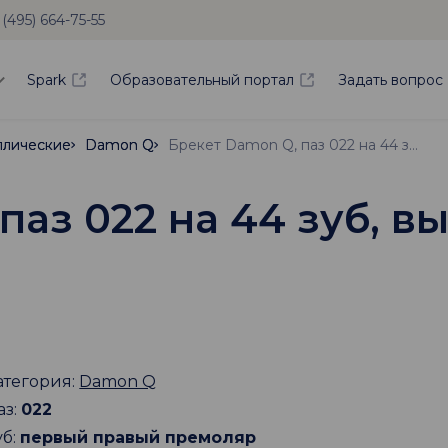
 (495) 664-75-55
Spark
Образовательный портал
Задать вопрос
ллические
ллические
Damon Q
Damon Q
Брекет Damon Q, паз 022 на 44 зуб, высокий торк -5
аз 022 на 44 зуб, вы
атегория:
Damon Q
аз:
022
уб:
первый правый премоляр