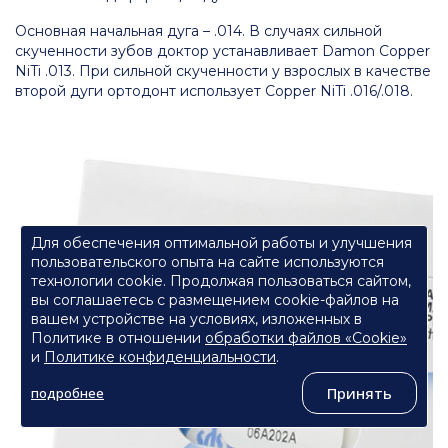
Основная начальная дуга – .014. В случаях сильной
скученности зубов доктор устанавливает Damon Copper
NiTi .013. При сильной скученности у взрослых в качестве
второй дуги ортодонт использует Copper NiTi .016/.018.
Для обеспечения оптимальной работы и улучшения
пользовательского опыта на сайте используются
технологии cookie. Продолжая пользоваться сайтом,
вы соглашаетесь с размещением cookie-файлов на
вашем устройстве на условиях, изложенных в
Политике в отношении
обработки файлов «Cookie»
и
Политике конфиденциальности
.
Принять
подробнее