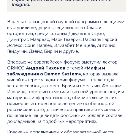
Insignia.
В рамках насыщенной научной программы с лекциями
выступили ведущие специалисты в области
ортодонтии, среди которых Джузеппе Скузо,
Димитрис Мавреас, Марк Гезерик, Рафаэль Гарсия
Эспехо, Соня Паллек, Элизабет Менцель, Антонио
Гвидуччи, Дэвид Бирни и другие.
Впервые на европейском форуме выступил лектор
ORMCO
Андрей Тихонов
с темой
«Мифы и
заблуждения о Damon System»
, которая вызвала
живой интерес у аудитории форума – в зале едва
хватало свободных мест. Врачи из Бельгии, Франции,
Израиля, Германии отметили высокий уровень подачи
материала, информативность, обилие клинических
примеров, интересное освещение особенностей
российской ортодонтической практики и высказали
пожелание чаще видеть российских коллег в составе
докладчиков на подобных мероприятиях.
Красивым дополнением к образовательной части