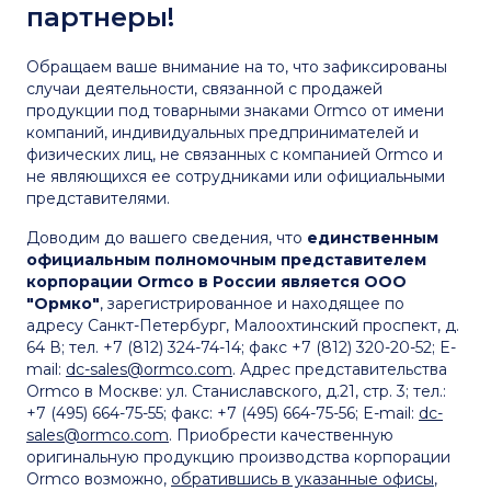
партнеры!
Обращаем ваше внимание на то, что зафиксированы
случаи деятельности, связанной с продажей
продукции под товарными знаками Ormco от имени
компаний, индивидуальных предпринимателей и
физических лиц, не связанных с компанией Ormco и
не являющихся ее сотрудниками или официальными
представителями.
Доводим до вашего сведения, что
единственным
официальным полномочным представителем
корпорации Ormco в России является ООО
"Ормко"
, зарегистрированное и находящее по
адресу Санкт-Петербург, Малоохтинский проспект, д.
64 В; тел. +7 (812) 324-74-14; факс +7 (812) 320-20-52; E-
mail:
dc-sales@ormco.com
. Адрес представительства
Ormco в Москве:
ул. Станиславского, д.21, стр. 3
; тел.:
+7 (495) 664-75-55; факс: +7 (495) 664-75-56; E-mail:
dc-
sales@ormco.com
. Приобрести качественную
оригинальную продукцию производства корпорации
Ormco возможно,
обратившись в указанные офисы
,