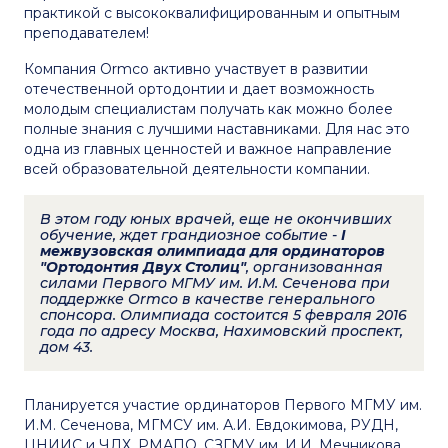
практикой с высококвалифицированным и опытным
преподавателем!
Компания Ormco активно участвует в развитии
отечественной ортодонтии и дает возможность
молодым специалистам получать как можно более
полные знания с лучшими наставниками. Для нас это
одна из главных ценностей и важное направление
всей образовательной деятельности компании.
В этом году юных врачей, еще не окончивших
обучение, ждет грандиозное событие -
I
межвузовская олимпиада для ординаторов
"Ортодонтия Двух Столиц"
, организованная
силами Первого МГМУ им. И.М. Сеченова при
поддержке Ormco в качестве генерального
спонсора. Олимпиада состоится 5 февраля 2016
года по адресу Москва, Нахимовский проспект,
дом 43.
Планируется участие ординаторов Первого МГМУ им.
И.М. Сеченова, МГМСУ им. А.И. Евдокимова, РУДН,
ЦНИИС и ЧЛХ, РМАПО, СЗГМУ им. И.И. Мечникова,